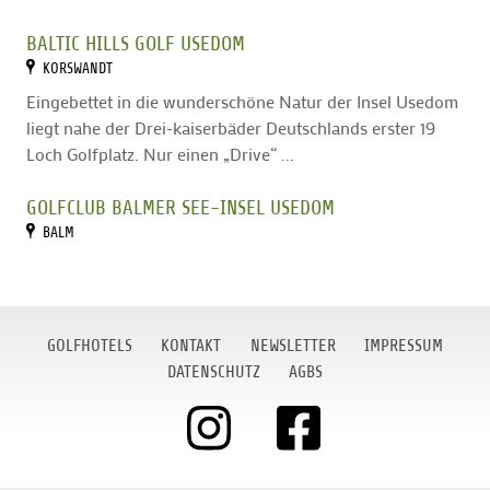
Teens Club im Fun Pavillon
Urlaub mit Hund (gebührenpflichtig)
BALTIC HILLS GOLF USEDOM
Tiefgaragen-Stellplatz (gebührenpflichtig, bitte vor
KORSWANDT
Anreise reservieren
Eingebettet in die wunderschöne Natur der Insel Usedom
Fahrradverleih (gebührenpflichtig)
liegt nahe der Drei-kaiserbäder Deutschlands erster 19
Greenfee: 20 % Ermäßigung
Loch Golfplatz. Nur einen „Drive“ ...
GOLFCLUB BALMER SEE-INSEL USEDOM
BALM
GOLFHOTELS
KONTAKT
NEWSLETTER
IMPRESSUM
DATENSCHUTZ
AGBS