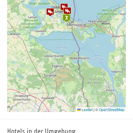
350,00 € ab 2 Personen p.P.
290,00 € ab 4 Personen p.P.
Platzreife Equipment:Schläger + Bälle + Rangefee sind
über den kompletten Zeitraum der
Platzerlaubnis inklusive
Leaflet
|
©
OpenStreetMap
Hotels in der Umgebung