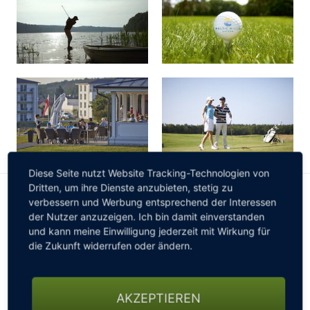
Diese Seite nutzt Website Tracking-Technologien von
Dritten, um ihre Dienste anzubieten, stetig zu
INFORMATIONEN FÜR WOHNMOBILE
verbessern und Werbung entsprechend der Interessen
der Nutzer anzuzeigen. Ich bin damit einverstanden
Wohnmobile sind auf unserem Platz gern gesehen.
Bitte
und kann meine Einwilligung jederzeit mit Wirkung für
vor Anreise anmelden!
die Zukunft widerrufen oder ändern.
Wohnmobil freundlich
Stellplätze vorhanden
AKZEPTIEREN
Stellplatz bis 11m