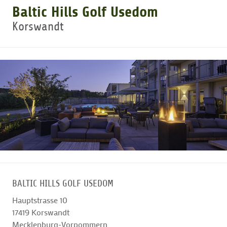
Baltic Hills Golf Usedom
Korswandt
GOLFTURNIERE
GOLF CARD
MITGLIEDSCHAFT
GOLF NEWS
GOLFEINSTEIGER
BALTIC HILLS GOLF USEDOM
GOLFHOTELS
Hauptstrasse 10
17419
Korswandt
Mecklenburg-Vorpommern