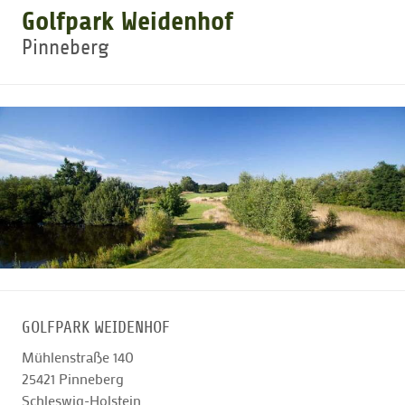
Golfpark Weidenhof
Pinneberg
GOLFTURNIERE
GOLF CARD
MITGLIEDSCHAFT
GOLF NEWS
GOLFEINSTEIGER
GOLFPARK WEIDENHOF
GOLFHOTELS
Mühlenstraße 140
25421
Pinneberg
Schleswig-Holstein