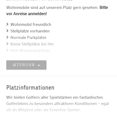
Wohnmobile sind auf unserem Platz gern gesehen.
Bitte
vor Anreise anmelden!
Wohnmobil freundlich
Stellplätze vorhanden
Normale Parkplätze
Keine Stellplätze bis 11m
Kein Wasseranschluss
Kein Stromanschluss
Hunde sind erlaubt
WEITERLESEN
Anzahl Stellplätze: 3
Junger Club mit noch wenig Infrastruktur. Parkplatz muss
noch ausgebaut werden. Sanitäreinrichtung kann gerne
Platzinformationen
mitgenutzt werden.
Wir bieten Golfern aller Spielstärken ein fantastisches
Golferlebnis zu besonders attraktiven Konditionen – egal
ob als Mitglied oder als Greenfee-Spieler.