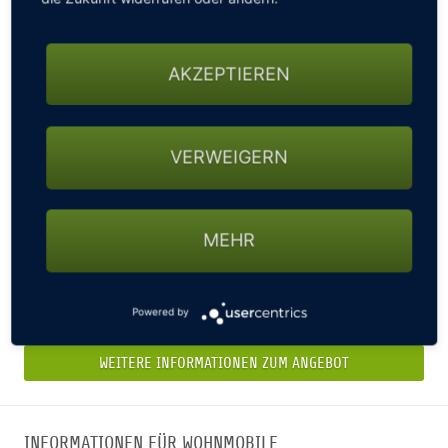
AKZEPTIEREN
MITGLIEDSCHAFT
VERWEIGERN
Die Mitgliedschaft im GOLFCLUB HAMBURG-
OBERALSTER beinhaltet die Mitgliedschaft im Deutschen
MEHR
Golf Verband e. V. (DGV-Clubnummer 2338) sowie im
Landes-Golfverband GVSH. Wir haben für alle
Interessenten das Passende Angebot: Vollmitgliedschaft
Powered by
für 1.350,- € ...
WEITERE INFORMATIONEN ZUM ANGEBOT
INFORMATIONEN FÜR WOHNMOBILE