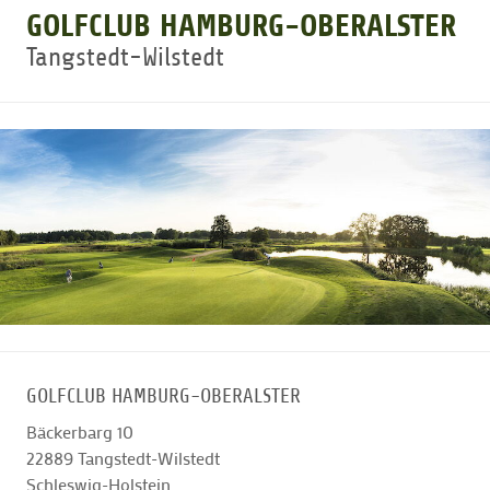
GOLFCLUB HAMBURG-OBERALSTER
Tangstedt-Wilstedt
GOLFTURNIERE
GOLF CARD
MITGLIEDSCHAFT
GOLF NEWS
GOLFEINSTEIGER
GOLFCLUB HAMBURG-OBERALSTER
GOLFHOTELS
Bäckerbarg 10
22889
Tangstedt-Wilstedt
Schleswig-Holstein