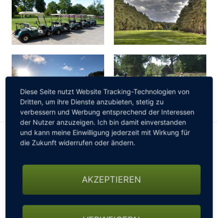
Diese Seite nutzt Website Tracking-Technologien von
Dritten, um ihre Dienste anzubieten, stetig zu
verbessern und Werbung entsprechend der Interessen
der Nutzer anzuzeigen. Ich bin damit einverstanden
und kann meine Einwilligung jederzeit mit Wirkung für
INFORMATIONEN FÜR WOHNMOBILE
die Zukunft widerrufen oder ändern.
Wohnmobile sind auf unserem Platz gern gesehen.
Bitte
vor Anreise anmelden!
AKZEPTIEREN
Wohnmobil freundlich
Stellplätze vorhanden
Normale Parkplätze