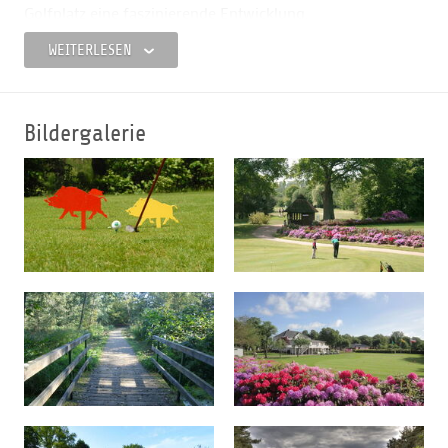
Golfplatz eine faszinierende Entwicklung.
WEITERLESEN
Das aus dem alten Gutshaus hervorgegangene
Clubhaus
ist funktionell eingerichtet. Es beherbergt neben der stets
betriebsamen Gastronomie „Gutshaus Grambek“ mehrere
Clubräume sowie das Sekretariat und einen
Bildergalerie
ansprechenden Pro-Shop. In der sonnigen Jahreszeit
erfreut sich die Club-Terrasse größter Beliebtheit.
Die Club-Gastronomie bietet eine abwechslungsreiche,
wohlschmeckende Küche. Die persönliche Atmosphäre
dieser Gastlichkeit wird von Mitgliedern und Gästen
gleichermaßen geschätzt.
Gäste sind nach Voranmeldung herzlich willkommen.