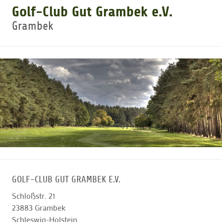
Golf-Club Gut Grambek e.V.
Grambek
GOLFTURNIERE
GOLF CARD
MITGLIEDSCHAFT
GOLF NEWS
GOLFEINSTEIGER
GOLF-CLUB GUT GRAMBEK E.V.
GOLFHOTELS
Schloßstr. 21
23883
Grambek
Schleswig-Holstein