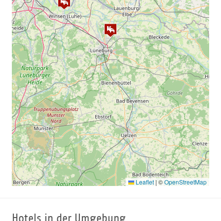
*= wir akzeptieren Hamburg Card, Golfamore, City Golf
Guide, Köllen Golfführer, Albrecht Golfführer, Greenfee
Card SH
Sportlich gesehen ist das Angebot des Golf-Clubs Gut
Grambek vielfältig. Zwei Pros helfen mit Rat und Tat
Anfängern und Spielern
jeder Handicap-Stärk
e, die
gesetzten Ziele zu erreichen. Ein besonderes Augenmerk
gilt der Förderung des Nachwuchses. Regelmäßiges
Kinder- und Jugendtraining ist selbstverständlich.
Eine Driving-Range sowie ein Chip- und Putt-
Übungsgelände liegen in unmittelbarer Nähe des
Clubhauses. Zur Überprüfung der eigenen Leistung und
zur Förderung des Miteinanders werden regelmäßig
Wettspiele veranstaltet.
Leaflet
|
©
OpenStreetMap
Öffnungszeiten in den Sommermonaten
Hotels in der Umgebung
Mo-Fr. 09:00-17:00 Uhr