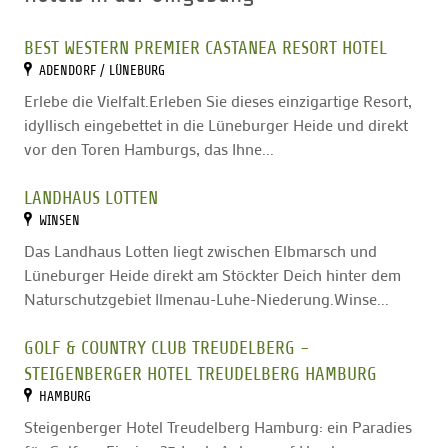
Sa, So, feiertags 10:00-16:00 Uhr
BEST WESTERN PREMIER CASTANEA RESORT HOTEL
Öffnungszeiten in den Wintermonaten
ADENDORF / LÜNEBURG
Erlebe die Vielfalt.Erleben Sie dieses einzigartige Resort,
Mo-Sa. 10:00-14:00 Uhr
idyllisch eingebettet in die Lüneburger Heide und direkt
vor den Toren Hamburgs, das Ihne...
LANDHAUS LOTTEN
WINSEN
Das Landhaus Lotten liegt zwischen Elbmarsch und
Lüneburger Heide direkt am Stöckter Deich hinter dem
Naturschutzgebiet Ilmenau-Luhe-Niederung.Winse...
GOLF & COUNTRY CLUB TREUDELBERG -
STEIGENBERGER HOTEL TREUDELBERG HAMBURG
HAMBURG
Steigenberger Hotel Treudelberg Hamburg: ein Paradies