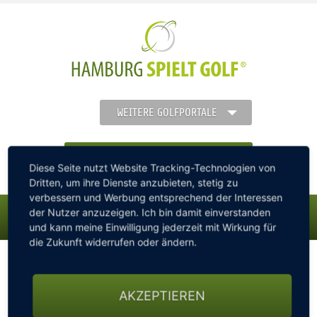
WEITERE GOLFPORTALE
FINDEN SIE IHREN GOLFCLUB
Diese Seite nutzt Website Tracking-Technologien von
Dritten, um ihre Dienste anzubieten, stetig zu
verbessern und Werbung entsprechend der Interessen
der Nutzer anzuzeigen. Ich bin damit einverstanden
und kann meine Einwilligung jederzeit mit Wirkung für
MENÜ
die Zukunft widerrufen oder ändern.
hamburg-spielt-golf.de
STARTSEITE
Turniere offener Golfturnierkalender Golfturniere
Hamburger Golfwoche: 5 Tage - 5 Turniere - 5 Plätze
AKZEPTIEREN
Bildergalerie
GOLFREGION
Hamburger Golfwoche by BYD