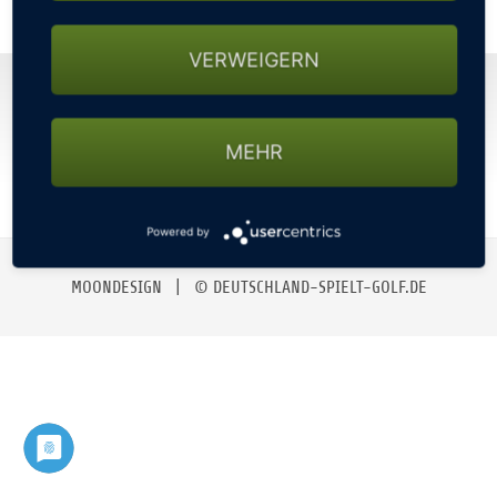
GOLFTURNIERE
VERWEIGERN
GOLFHOTELS
KONTAKT
NEWSLETTER
IMPRESSUM
DATENSCHUTZ
AGBS
GOLF CARD
MEHR
MITGLIEDSCHAFT
Powered by
GOLF NEWS
MOONDESIGN
| © DEUTSCHLAND-SPIELT-GOLF.DE
GOLFEINSTEIGER
GOLFHOTELS