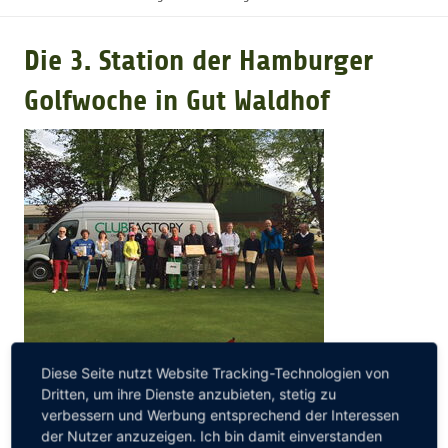
GOLFTURNIERE
Die 3. Station der Hamburger
Golfwoche in Gut Waldhof
GOLF CARD
MITGLIEDSCHAFT
GOLF NEWS
GOLFEINSTEIGER
Diese Seite nutzt Website Tracking-Technologien von
GOLFHOTELS
In Gut Waldhof
feierten wir unser Bergfest und somit die
Dritten, um ihre Dienste anzubieten, stetig zu
Halbzeit der Golfwoche. Die Bilder sagen mehr als Worte
verbessern und Werbung entsprechend der Interessen
und es war ein gelungener Tag. Auch wenn der Wind das
der Nutzer anzuzeigen. Ich bin damit einverstanden