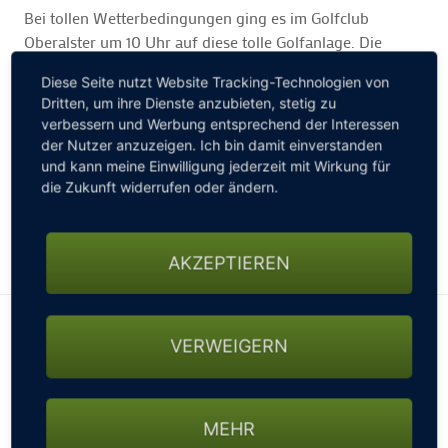
Bei tollen Wetterbedingungen ging es im Golfclub
Oberalster um 10 Uhr auf diese tolle Golfanlage. Die
vielen Silber Pappeln trugen dazu bei, dass die Szenerie
Diese Seite nutzt Website Tracking-Technologien von
auf dem Golfplatz traumhaft war, nur der Wind war nicht
Dritten, um ihre Dienste anzubieten, stetig zu
wirklich auf unserer Seite. Trotzdem wurden gute
verbessern und Werbung entsprechend der Interessen
Ergebnisse gespielt und wir hatten einen tollen Golftag.
der Nutzer anzuzeigen. Ich bin damit einverstanden
und kann meine Einwilligung jederzeit mit Wirkung für
Nun freuen wir uns auf die 3. Station Am Hockenberg am
die Zukunft widerrufen oder ändern.
22. Juni!
Ergebnisse!
AKZEPTIEREN
VERWEIGERN
MEHR