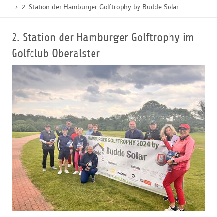
2. Station der Hamburger Golftrophy by Budde Solar
GOLFTURNIERE
2. Station der Hamburger Golftrophy im
Golfclub Oberalster
GOLF CARD
MITGLIEDSCHAFT
GOLF NEWS
GOLFEINSTEIGER
GOLFHOTELS