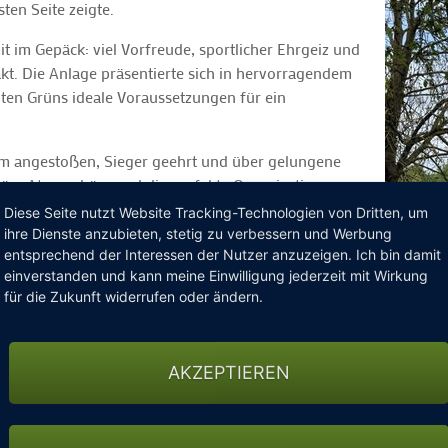
ten Seite zeigte.
it im Gepäck: viel Vorfreude, sportlicher Ehrgeiz und
t. Die Anlage präsentierte sich in hervorragendem
ten Grüns ideale Voraussetzungen für ein
 angestoßen, Sieger geehrt und über gelungene
liäre Atmosphäre und die perfekte Organisation
lfühlten.
Diese Seite nutzt Website Tracking-Technologien von Dritten, um
ihre Dienste anzubieten, stetig zu verbessern und Werbung
park Sülfeld für die herzliche Gastfreundschaft
entsprechend der Interessen der Nutzer anzuzeigen. Ich bin damit
 gelungenen Auftakt.
einverstanden und kann meine Einwilligung jederzeit mit Wirkung
für die Zukunft widerrufen oder ändern.
 Golf Trophy – Am 21. Juni im
Golfclub Gut Grambek!
AKZEPTIEREN