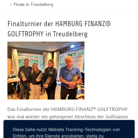
Finale in Treudelberg
GOLFTURNIERE
Finalturnier der HAMBURG FINANZ®
GOLFTROPHY in Treudelberg
GOLF CARD
MITGLIEDSCHAFT
GOLF NEWS
GOLFEINSTEIGER
Das Finalturnier der HAMBURG FINANZ® GOLFTROPHY
war mal wieder ein gelungener Abschluss der Golfsaison
GOLFHOTELS
2023. Auch wenn das Wetter nicht ganz mitgespielt hat,
Diese Seite nutzt Website Tracking-Technologien von
war die Stimmung auf dem Golfplatz eines Finales
Dritten, um ihre Dienste anzubieten, stetig zu