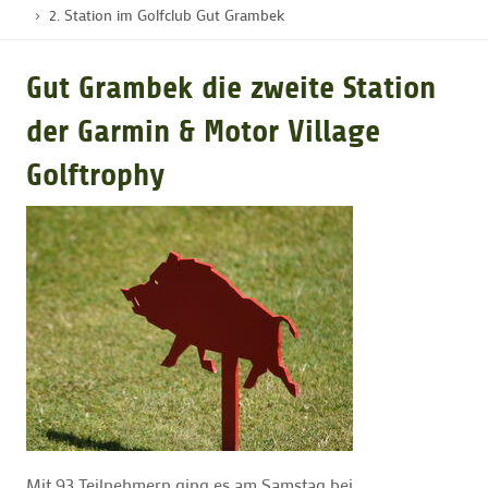
2. Station im Golfclub Gut Grambek
GOLFTURNIERE
Gut Grambek die zweite Station
der Garmin & Motor Village
GOLF CARD
Golftrophy
MITGLIEDSCHAFT
GOLF NEWS
GOLFEINSTEIGER
GOLFHOTELS
Mit 93 Teilnehmern ging es am Samstag bei