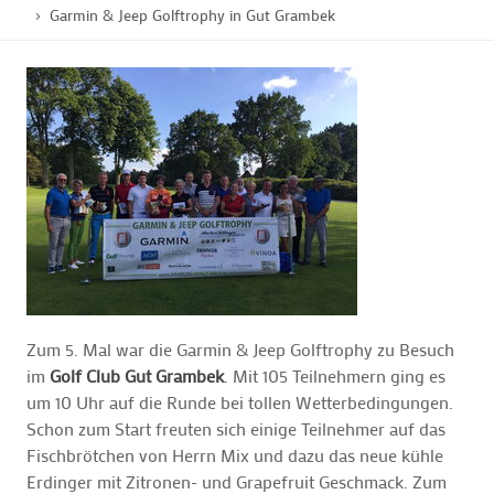
Garmin & Jeep Golftrophy in Gut Grambek
GOLFTURNIERE
GOLF CARD
MITGLIEDSCHAFT
GOLF NEWS
GOLFEINSTEIGER
Zum 5. Mal war die Garmin & Jeep Golftrophy zu Besuch
im
Golf Club Gut Grambek
. Mit 105 Teilnehmern ging es
um 10 Uhr auf die Runde bei tollen Wetterbedingungen.
GOLFHOTELS
Schon zum Start freuten sich einige Teilnehmer auf das
Fischbrötchen von Herrn Mix und dazu das neue kühle
Erdinger mit Zitronen- und Grapefruit Geschmack. Zum