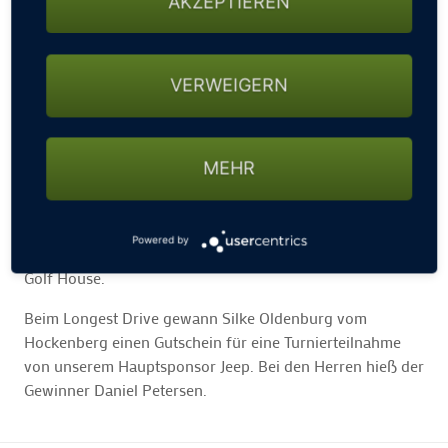
AKZEPTIEREN
Tagessieger:
Inga Prien ist mit 26 Brutto-Punkten die Brutto-Siegerin
und gewann die Garmin Uhr S20
. Lennart Möller
gewann
VERWEIGERN
den Brutto-Preis mit 37 Brutto-Punkten und freute sich
über eine Übernachung im Hotel Europäischer Hof in
Hamburg.
MEHR
Sonderwertungen:
Den Nearest to the Pin gewann Wilfried Kolbe mit 2,90 m
Powered by
am Stock und bekam eine hochwertige GIN Flasche vom
Golf House.
Beim Longest Drive gewann Silke Oldenburg vom
Hockenberg einen Gutschein für eine Turnierteilnahme
von unserem Hauptsponsor Jeep. Bei den Herren hieß der
Gewinner Daniel Petersen.