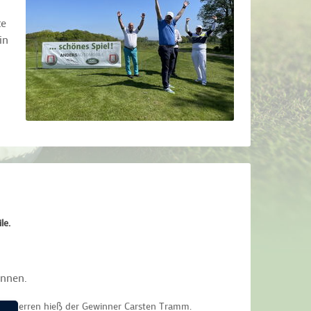
te
in
le.
unnen.
en Herren hieß der Gewinner
Carsten Tramm.