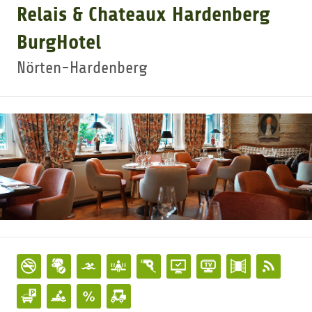
Relais & Chateaux Hardenberg
GOLFTURNIERE
BurgHotel
Nörten-Hardenberg
GOLF CARD
MITGLIEDSCHAFT
GOLF NEWS
GOLFEINSTEIGER
GOLFHOTELS