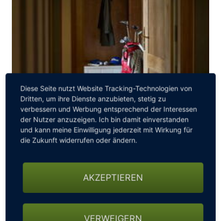
Diese Seite nutzt Website Tracking-Technologien von
Dritten, um ihre Dienste anzubieten, stetig zu
verbessern und Werbung entsprechend der Interessen
der Nutzer anzuzeigen. Ich bin damit einverstanden
INDOOR GOLF
und kann meine Einwilligung jederzeit mit Wirkung für
die Zukunft widerrufen oder ändern.
Erleben Sie Golf auf eine völlig neue Art – modern,
flexibel und wetterunabhängig. Nur wenige Minuten vom
Hardenberg BurgHotel wartet das ultimative Indoor-
AKZEPTIEREN
Golf-Erlebnis auf acht topmodernen Simulatoren auf Sie.
Das Golfarrangement
INDOOR GOLF
beinhaltet folgende
Leistungen: 1 Übernachtung inkl. Hardenberg Frühstück, 1
Indoor Golf Matchplay (3 Std.) in Göttingen, 1x 3-Gang-
VERWEIGERN