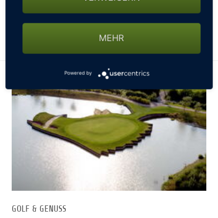
Menü im Restaurant Novalis ... Ab 257 € im
Doppelzimmer
MEHR
WEITERE INFORMATIONEN ZUM GOLFARRANGEMENT
Powered by
GOLF & GENUSS