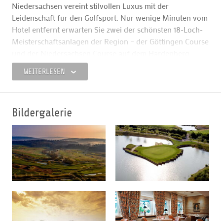
Niedersachsen vereint stilvollen Luxus mit der
Leidenschaft für den Golfsport. Nur wenige Minuten vom
Hotel entfernt erwarten Sie zwei der schönsten 18-Loch-
Meisterschaftsanlagen der Region – der Göttingen Course
und der Niedersachsen Course auf dem Hardenberg
GolfResort– eingebettet in die idyllische hügelige
WEITERLESEN
Landschaft rund um das Hardenberg Anwesen.
Wer sein Spiel verbessern möchte, findet in der
renommierten Golfschule von Golfprofi Stefan
Bildergalerie
Quirmbach kompetente Unterstützung.
Nach einem erfüllten Tag auf dem Green lädt das
Hardenberg BurgHotel zur Erholung ein. 42 individuell
gestaltete Zimmer bieten Komfort auf höchstem Niveau,
während der exklusive BurgSpa pure Entspannung
verspricht. Im Restaurant Novalis genießen Sie raffinierte
Kreationen aus frischen, saisonalen Zutaten – ein
kulinarisches Erlebnis, das die Aromen der Region auf