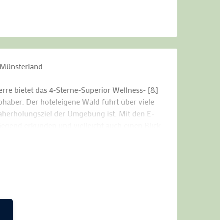
 Münsterland
erre bietet das 4-Sterne-Superior Wellness- [&]
bhaber. Der hoteleigene Wald führt über viele
 Naherholungsziel der Umgebung ist. Mit den E-
egend erkunden und vielleicht auch einen Blick
wild erhaschen.
sperre mit attraktiven großen Wasserflächen und
m GC Wildeshauser Geest und GC Vechta-Welpe ist
chaft, der letztere ist aufgrund der natürlichen
aktes Spiel wird belohnt.