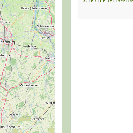
GOLF CLUB THÜLSFELDE
...