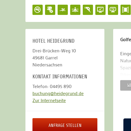
Golfe
HOTEL HEIDEGRUND
Drei-Brücken-Weg 10
Einge
49681
Garrel
Natur
Niedersachsen
Spazi
Bikes
KONTAKT INFORMATIONEN
auf W
W
Telefon: 04495 890
buchung@heidegrund.de
3 Plä
Zur Internetseite
Nur e
einer
das G
Bedin
ANFRAGE STELLEN