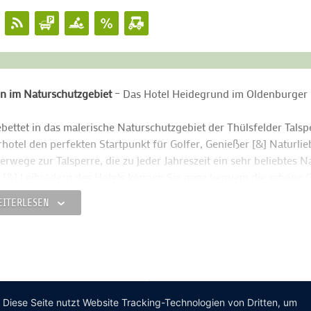
n im Naturschutzgebiet
– Das Hotel Heidegrund im Oldenburger
bettet in das malerische Naturschutzgebiet der Thülsfelder Talsp
hotel den perfekten Startpunkt für Golfer, Genießer [&] Naturlie
erwege zur Talsperre, die zu jeder Jahreszeit ein sehr beliebtes
 [&] Leihrädern des Hotels können Sie ganz bequem die schöne G
ildgänse, die ansässigen Heidschnucken und das heimische Reh
EITERLESEN
tze in 3 Tagen – das Golfer-Dreieck
inen Abschlag entfernt erwartet Sie im Golfclub Thülsfelder Tal
 hügeligen Landschaft ein sportlich reizvoller Golfplatz. Mit de
olfer-Dreieck komplett: Der Erste besticht durch seine Heidelands
gungen mit engen Spielbahnen durch den alten Baumbestand - ex
Diese Seite nutzt Website Tracking-Technologien von Dritten, um