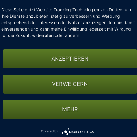
Diese Seite nutzt Website Tracking-Technologien von Dritten, um
ihre Dienste anzubieten, stetig zu verbessern und Werbung
entsprechend der Interessen der Nutzer anzuzeigen. Ich bin damit
einverstanden und kann meine Einwilligung jederzeit mit Wirkung
für die Zukunft widerrufen oder ändern.
AKZEPTIEREN
r Platzreife an so vielen Gruppenkurs-Terminen
VERWEIGERN
ach Anmeldung Zugangsdaten zu unserem Online-Buchungs-
u den Kurs-Terminen (3 Termine pro Woche) anmelden.
MEHR
l über 100 Meter weit fliegt! Wenn der Ball auf einem
och findet!
Powered by