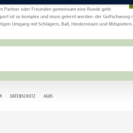
er Landschaft die Natur erleben kann!
em Partner oder Freunden gemeinsam eine Runde geht.
 Sport ist so komplex und muss gelernt werden: der Golfschwung 
tigen Umgang mit Schlägern, Ball, Hindernissen und Mitspielern.
M
DATENSCHUTZ
AGBS