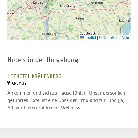
Gläschen Wein im Sonnenuntergang auf unseren zwei
großen Sonnenterrassen mit Blick auf die neun Bahnen
des See Kurses – lassen Sie sich von der Vielfalt der
Küche im Restaurant TeeTime überraschen.
Leaflet
|
©
OpenStreetMap
Hotels in der Umgebung
HOFHOTEL KRÄHENBERG
GRÖMITZ
Ankommen und sich zu Hause fühlen! Unser persönlich
geführtes Hotel ist eine Oase der Erholung für Jung [&]
Alt, wir bieten zahlreiche Wellness-, ...