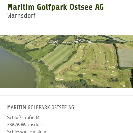
Maritim Golfpark Ostsee AG
Warnsdorf
GOLFTURNIERE
GOLF CARD
MITGLIEDSCHAFT
GOLF NEWS
GOLFEINSTEIGER
MARITIM GOLFPARK OSTSEE AG
GOLFHOTELS
Schloßstraße 14
23626
Warnsdorf
Schleswig-Holstein