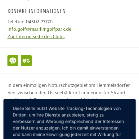
KONTAKT INFORMATIONEN
Telefon: 04502-77770
info.golf@maritimgolfpark.de
Zur Internetseite des Clubs
In dem einmaligen Naturschutzgebiet am Hemmelsdorfer
See, zwischen den Ostseebädern Timmendorfer Strand
und Lübeck-Travemünde gelegen, bietet Ihnen unsere
Anlage drei abwechslungsreiche ganzjährig bespielbare
Diese Seite nutzt Website Tracking-Technologien von
9‑Loch-Kurse sowie ab Mai 2021 einen öffentlichen 6-
Dritten, um ihre Dienste anzubieten, stetig zu
verbessern und Werbung entsprechend der Interessen
Loch Kurzplatz, die je nach Spielstärke miteinander
der Nutzer anzuzeigen. Ich bin damit einverstanden
kombiniert werden können und auf denen sich Anfänger
WEITERLESEN
und kann meine Einwilligung jederzeit mit Wirkung für
und Könner gleichermaßen wohlfühlen. Die von dem