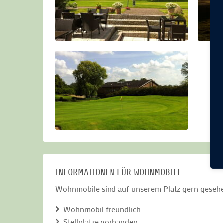
Auch Nicht-Mitglieder können die hervorragende
Havighorst nehmen. Die Driving-Range ist öffent
INFORMATIONEN FÜR WOHNMOBILE
Wohnmobile sind auf unserem Platz gern geseh
Wohnmobil freundlich
Stellplätze vorhanden