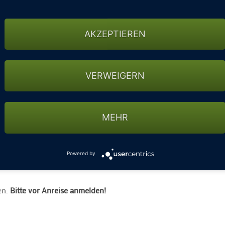
n Übungsanlagen des Clubs nutzen und GolfUnterricht bei den s
lich, eine Gebühr neben der für die Nutzung der Übungsbälle bes
AKZEPTIEREN
VERWEIGERN
MEHR
Powered by
en.
Bitte vor Anreise anmelden!