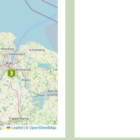
Leaflet
|
©
OpenStreetMap