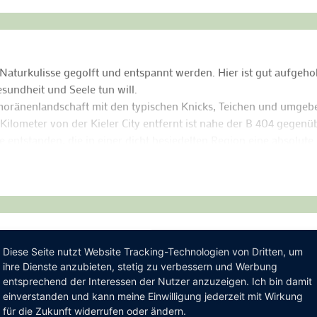
er Naturkulisse gegolft und entspannt werden. Hier ist gut aufge
sundheit und Seele tun will.
moränenlandschaft mit den typischen Knicks, Teichen und umge
ilometer von der Kieler City entfernt ist nahe der B 404 gegen
ge entstanden, die in einer dicht besiedelten Region eine absolute
und derer die es noch werden wollen, höher schlagen lässt: Ein a
e Golflehrer, tolle Mit-Golfer, neue Freunde, sowie Ruhe, wenn d
erausforderung für Bogey- und Scratch-Spieler. Nach dem Golf lä
licher Atmosphäre ein. Hier könnten im Bistro „Habichtnest“ die
en und man kann sich über seine Erlebnisse auf dem Golfplatz o
Diese Seite nutzt Website Tracking-Technologien von Dritten, um
 Havighorst jedes zweite Wochenende samstags und sonntags von
ihre Dienste anzubieten, stetig zu verbessern und Werbung
t und trainiert werden. Vor, während und nach dem Kurs haben di
entsprechend der Interessen der Nutzer anzuzeigen. Ich bin damit
einverstanden und kann meine Einwilligung jederzeit mit Wirkung
er Welt zu stellen. Für den Kurs kann sich unkompliziert telefo
für die Zukunft widerrufen oder ändern.