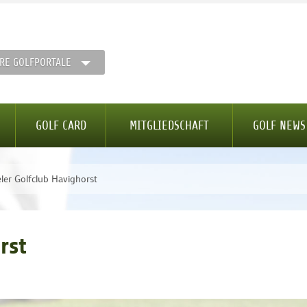
RE GOLFPORTALE
GOLF CARD
MITGLIEDSCHAFT
GOLF NEWS
eler Golfclub Havighorst
rst