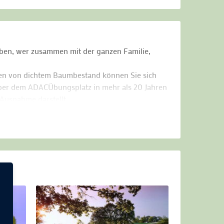
hoben, wer zusammen mit der ganzen Familie,
ben von dichtem Baumbestand können Sie sich
über dem ADACÜbungsplatz in mehr als 20 Jahren
 Ausnahme darstellt.
nspruchsvoller und sehr gepflegter 18-Loch-
iese gewünscht ist. Sportlich für Anfänger nicht
dt das liebevoll zum Clubhaus umgebaute
 beim Golf verbrannten Kalorien in Form von
der Gott und die Welt unterhalten.
 14 bis 17 Uhr einen Zwei-Tage-Schnupperkurs
e angehenden Golfer die Möglichkeit, alle
nisch im Golfclub angemeldet werden.