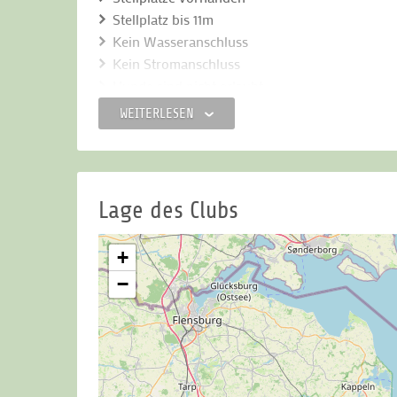
Stellplatz bis 11m
Kein Wasseranschluss
Kein Stromanschluss
Hunde sind nicht erlaubt
Anzahl Stellplätze: 5
WEITERLESEN
Lage des Clubs
+
−