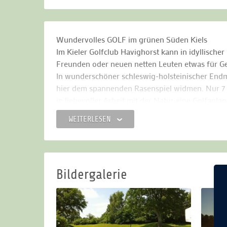
Wundervolles GOLF im grünen Süden Kiels
Im Kieler Golfclub Havighorst kann in idyllisch
Freunden oder neuen netten Leuten etwas für Ge
In wunderschöner schleswig-holsteinischer End
hier dem spannenden Rasenspiel widmen. Nur 7 K
in liebevoller Arbeit mit der Natur eine Golfanla
WEITERLESEN
Hier findet sich alles
, was die Herzen der Golfer 
Golfplatz, freundliche Mitarbeiter und kompetent
zu schwierig, bietet der Golfplatz eine echte H
historische Stallgebäude zum Verweilen in gemüt
Getränken und Speisen wieder ausgeglichen werd
Bildergalerie
Für Golf-Interessierte
bietet der Kieler Golfclub
an. In kleinen Gruppen kann hier optimal gelern
Fragen über den Club und das beste Rasenspiel d