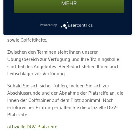
MEHR
die sie buchen und so flexibel, wie Sie es benötigen.
An festen Terminen erlernen Sie von und mit unserem
Trainer die wichtigsten Schläge im Bereich Putten,
Powered by
Chippen und volle Schläge, Bunkerschläge, Regelkunde
sowie Golfettikette.
Zwischen den Terminen steht Ihnen unserer
Übungsbereich zur Verfügung und Ihre Trainingsbälle
sind Teil des Angebotes. Bei Bedarf stehen Ihnen auch
Leihschläger zur Verfügung.
Sobald Sie sich sicher fühlen, melden Sie sich zur
Abschlussrunde und der Abnahme der Platzreife an, die
Ihnen der Golftrainer auf dem Platz abnimmt. Nach
erfolgreicher Prüfung erhalten Sie die offizielle DGV-
Platzreife.
offizielle DGV-Platzreife