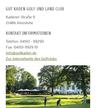
GUT KADEN GOLF UND LAND CLUB
GOLFTURNIERE
Kadener Straße 9
25486
Alveslohe
GOLF CARD
KONTAKT INFORMATIONEN
Telefon: 04193 - 99290
MITGLIEDSCHAFT
Fax: 04193-9929 19
info@gutkaden.de
Zur Internetseite des Golfclubs
GOLF NEWS
GOLFEINSTEIGER
GOLFHOTELS