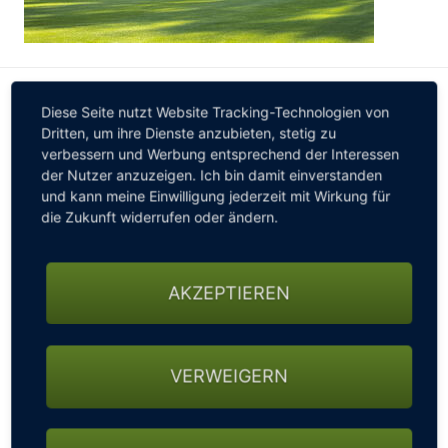
DGV Platzreifeprüfung für
Diese Seite nutzt Website Tracking-Technologien von
Dritten, um ihre Dienste anzubieten, stetig zu
Gruppen & Einzelpersonen
verbessern und Werbung entsprechend der Interessen
der Nutzer anzuzeigen. Ich bin damit einverstanden
und kann meine Einwilligung jederzeit mit Wirkung für
die Zukunft widerrufen oder ändern.
AKZEPTIEREN
VERWEIGERN
Die Kaden Platzreife ist so individuell wie die Menschen,