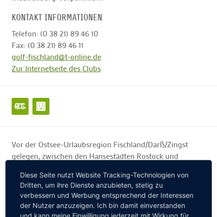
KONTAKT INFORMATIONEN
Telefon: (0 38 21) 89 46 10
Fax: (0 38 21) 89 46 11
golf-fischland@t-online.de
Zur Internetseite des Clubs
Vor der Ostsee-Urlaubsregion Fischland/Darß/Zingst
gelegen, zwischen den Hansestädten Rostock und
Stralsund, südlich der Bernsteinstadt Ribnitz-Damgarten,
Diese Seite nutzt Website Tracking-Technologien von
befindet sich unsere 9-Loch Anlage.
Dritten, um ihre Dienste anzubieten, stetig zu
verbessern und Werbung entsprechend der Interessen
Harmonisch integriert in die ursprüngliche Natur
der Nutzer anzuzeigen. Ich bin damit einverstanden
präsentiert sich der Platz Linksgolf-artig. Die Spielbahnen
und kann meine Einwilligung jederzeit mit Wirkung für