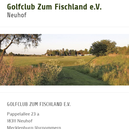
Golfclub Zum Fischland e.V.
Neuhof
GOLFTURNIERE
GOLF CARD
MITGLIEDSCHAFT
GOLF NEWS
GOLFEINSTEIGER
GOLFCLUB ZUM FISCHLAND E.V.
GOLFHOTELS
Pappelallee 23 a
18311
Neuhof
Mecklenburg-Vorpommern