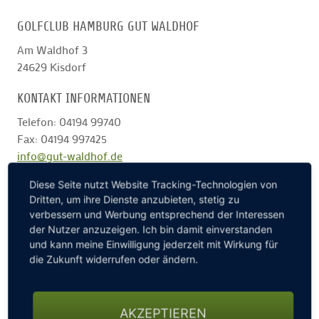
GOLFCLUB HAMBURG GUT WALDHOF
GOLFTURNIERE
Am Waldhof 3
24629
Kisdorf
GOLF CARD
KONTAKT INFORMATIONEN
Telefon: 04194 99740
MITGLIEDSCHAFT
Fax: 04194 997425
info@gut-waldhof.de
Zur Internetseite des Golfclubs
GOLF NEWS
Diese Seite nutzt Website Tracking-Technologien von
Dritten, um ihre Dienste anzubieten, stetig zu
verbessern und Werbung entsprechend der Interessen
GOLFEINSTEIGER
der Nutzer anzuzeigen. Ich bin damit einverstanden
und kann meine Einwilligung jederzeit mit Wirkung für
die Zukunft widerrufen oder ändern.
GOLFHOTELS
AKZEPTIEREN