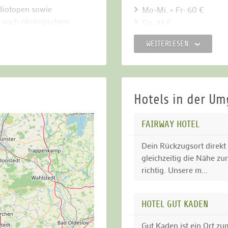
Biotopen sowie
Mo-Mi. + Fr: 60 €
d nach ökologischem
Do: 44 €
wirken.
Sa / So / feiertags: 70 €
WEITERLESEN
turen, Wasserläufe, Seen
Ermäßigung für Studenten (
Mitgliedschaft:
ng-und Chippinggrün,
Sie erhalten weitere Infor
Hotels in der U
lbar, plus Warm-Up Range
.
*Änderungen vorbehalten
FAIRWAY HOTEL
Dein Rückzugsort direkt
gleichzeitig die Nähe zu
richtig. Unsere m...
HOTEL GUT KADEN
Gut Kaden ist ein Ort z