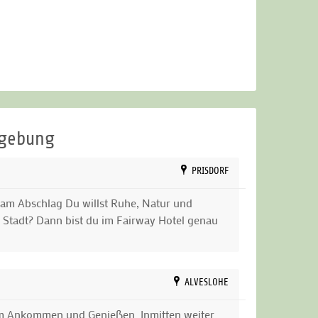
bis 27 Jahre): Ja
mationen unter folgender Tel:
04149 27 77 07
mgebung
PRISDORF
 am Abschlag Du willst Ruhe, Natur und
r Stadt? Dann bist du im Fairway Hotel genau
ALVESLOHE
um Ankommen und Genießen. Inmitten weiter