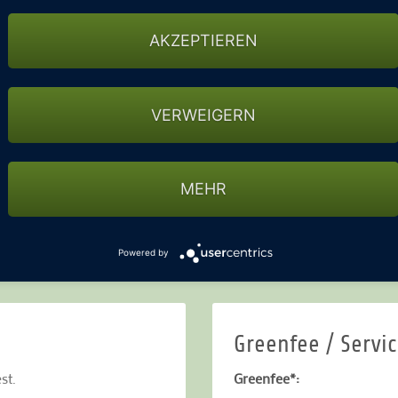
AKZEPTIEREN
en.
Bitte vor Anreise anmelden!
VERWEIGERN
MEHR
Powered by
 Rabatt auf Wohnmobilisten.
Greenfee / Servi
st.
Greenfee*: