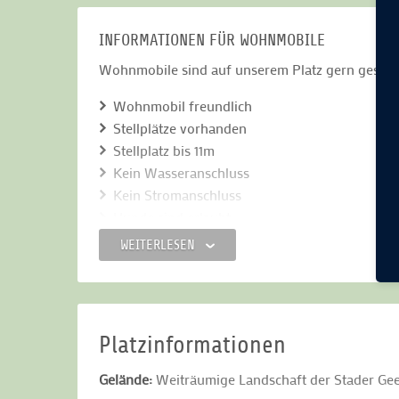
INFORMATIONEN FÜR WOHNMOBILE
Wohnmobile sind auf unserem Platz gern geseh
Wohnmobil freundlich
Stellplätze vorhanden
Stellplatz bis 11m
Kein Wasseranschluss
Kein Stromanschluss
Hunde sind erlaubt
Anzahl Stellplätze: 7
WEITERLESEN
Stromanschluss auf Anfrage.
Freie Nutzung der sanitären Anlagen 24 h, 10 %
Platzinformationen
Gelände:
Weiträumige Landschaft der Stader Gee