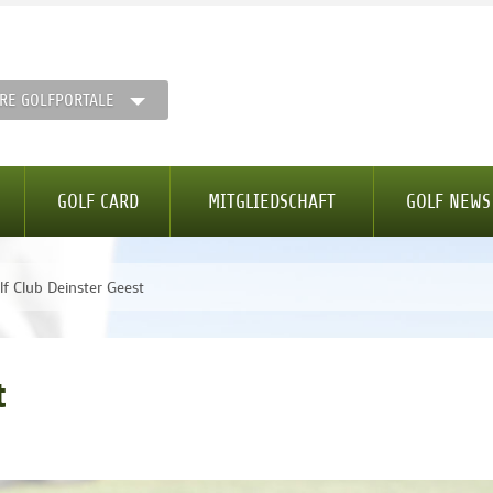
RE GOLFPORTALE
GOLF CARD
MITGLIEDSCHAFT
GOLF NEWS
lf Club Deinster Geest
t