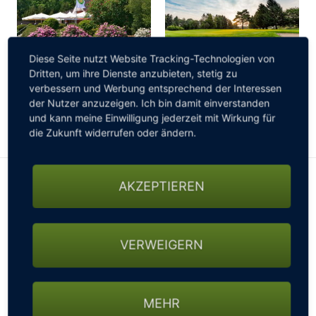
Diese Seite nutzt Website Tracking-Technologien von
Dritten, um ihre Dienste anzubieten, stetig zu
verbessern und Werbung entsprechend der Interessen
der Nutzer anzuzeigen. Ich bin damit einverstanden
und kann meine Einwilligung jederzeit mit Wirkung für
die Zukunft widerrufen oder ändern.
AKZEPTIEREN
Platzinformationen
Wir haben einen wunderschönen Platz, der nicht
künstlich angelegt wirkt, sondern der sich harmonisch in
VERWEIGERN
die typische Landschaft der Nordheide einfügt. Dieser
Platz ist zu jeder Jahreszeit im bestmöglichen Zustand
und fast immer bespielbar. Golfer kennen seinen
WEITERLESEN
besonderen sportlichen Reiz.
MEHR