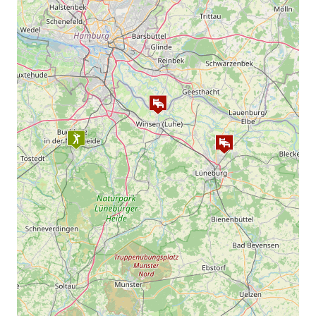
9-Loch WE/FT 50€
18-Loch WE/FT 95€
Greenfee 10er Block 650€
Hamburger Kreis (Montags) 40€
Earlybird vor 09:00 Uhr (nur WT) 55€
Sundowner nach 17:00 Uhr WT 50€
Sundowner nach 17:00 Uhr WE/FT 55€
Carts
9-Loch 25€
18-Loch 45€