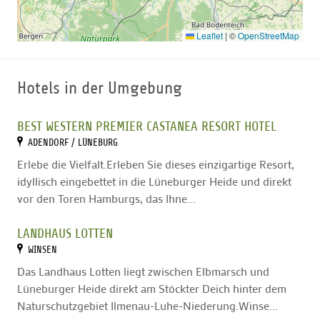
Preis pro Person Mo-Fr
Bei Gruppen ab 10 Personen € 55,-
Leaflet
|
©
OpenStreetMap
Bei Gruppen ab 20 Personen € 50,-
Preis pro Person Sa-So/Feiertage
Hotels in der Umgebung
Bei Gruppen ab 10 Personen € 65,-
Bei Gruppen ab 20 Personen € 60,-
BEST WESTERN PREMIER CASTANEA RESORT HOTEL
ADENDORF / LÜNEBURG
Allgemeine Preise:
Erlebe die Vielfalt.Erleben Sie dieses einzigartige Resort,
idyllisch eingebettet in die Lüneburger Heide und direkt
E-Cart 18-Loch € 30,- E-Cart 9-Loch € 18,-
vor den Toren Hamburgs, das Ihne...
Leihtrolley € 6,- Rangefee € 8,-
LANDHAUS LOTTEN
WINSEN
Das Landhaus Lotten liegt zwischen Elbmarsch und
Lüneburger Heide direkt am Stöckter Deich hinter dem
Naturschutzgebiet Ilmenau-Luhe-Niederung.Winse...