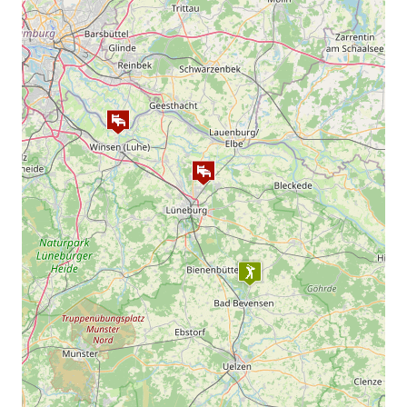
Hamburg spielt Golf Card 18 Loch
49,00
Wochentags
Hamburg spielt Golf Card 18 Loch
56,00
Wochenende
Greenfee 9 Löcher
Wochentags
40,00
Wochenende
45,00
Gruppenangebot
Just Play
Greenfee auf der Golfanlage Bad Bevensen
Scorekartenerstellung und Turnierauswertung