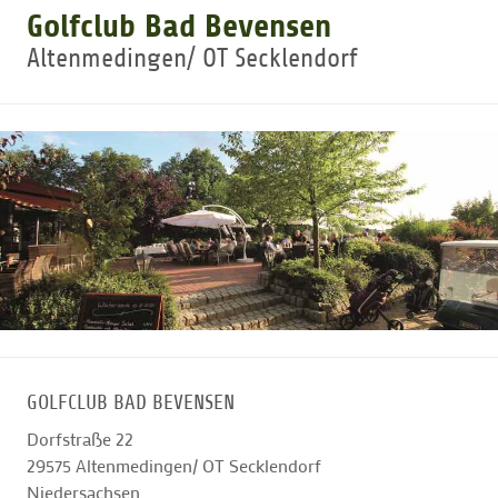
Golfclub Bad Bevensen
Altenmedingen/ OT Secklendorf
GOLFTURNIERE
GOLF CARD
MITGLIEDSCHAFT
GOLF NEWS
GOLFEINSTEIGER
GOLFCLUB BAD BEVENSEN
GOLFHOTELS
Dorfstraße 22
29575
Altenmedingen/ OT Secklendorf
Niedersachsen