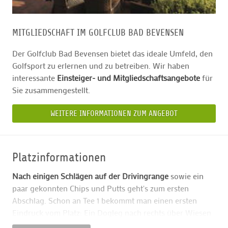
MITGLIEDSCHAFT IM GOLFCLUB BAD BEVENSEN
Der Golfclub Bad Bevensen bietet das ideale Umfeld, den
Golfsport zu erlernen und zu betreiben. Wir haben
interessante
Einsteiger- und Mitgliedschaftsangebote
für
Sie zusammengestellt.
WEITERE INFORMATIONEN ZUM ANGEBOT
Platzinformationen
Nach einigen Schlägen auf der Drivingrange
sowie ein
paar gekonnten Chips und Putts geht's zum ersten
Abschlag. Schon an Tee 1 bekommt man einen ersten
Eindruck vom Platz: Ein Dogleg nach rechts über Wiesen
lässt so manch zu kurz geratenen Tigerline-Drive bei den