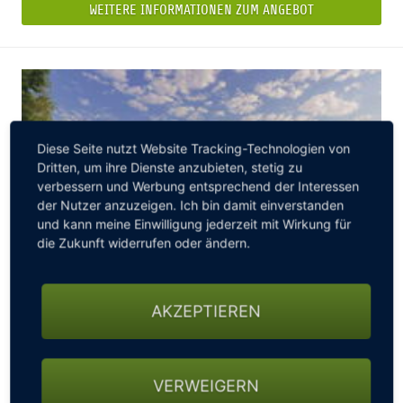
WEITERE INFORMATIONEN ZUM ANGEBOT
Diese Seite nutzt Website Tracking-Technologien von
Dritten, um ihre Dienste anzubieten, stetig zu
verbessern und Werbung entsprechend der Interessen
der Nutzer anzuzeigen. Ich bin damit einverstanden
und kann meine Einwilligung jederzeit mit Wirkung für
die Zukunft widerrufen oder ändern.
AKZEPTIEREN
PLATZREIFEKURS
Erlernen Sie den schönsten Sport der Welt in der
Golfschule von PGA Golflehrer Bruce McAlister
VERWEIGERN