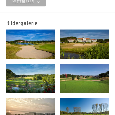
erhalten, das Golfspiel zu erlernen und bei uns auf
WEITERLESEN
einfache Weise Clubmitglied werden können. Dabei
spielen Alter oder Handicap keine Rolle, denn Jeder ist bei
uns herzlich willkommen.
Bildergalerie
Unsere Spieler und Gäste sollen sich auf unserer
Golfanlage jederzeit geborgen und gut aufgehoben
fühlen. Sei es auf unserem 18-Loch-Mastercourse,
unserem 9-Loch Public Course oder in unserem
gemütlichen Clubhaus „Castello“ mit seiner öffentlichen
Gastronomie. Wir begleiten Ihren Aufenthalt stets mit
unserem guten Service.