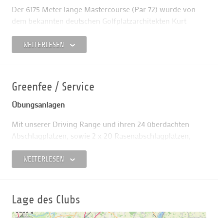
Der 6175 Meter lange Mastercourse (Par 72) wurde von
dem bekannten deutschen Golfplatzarchitekten Kurt
Rossknecht geplant und in der Bauausführung betreut. Er
erinnert mit seinen markanten Steinmauern und seinen
WEITERLESEN
zahlreichen Seen an spanische Golfanlagen.
Dominierende Platzelemente sind der naturbelassene
Aufbau, die scheinbar allgegenwärtigen Wasserflächen,
Greenfee / Service
die vielfältig modellierten Bunkerlandschaften sowie ein
spannendes Inselgrün. Es gilt deshalb nicht nur lang,
Übungsanlagen
sondern auch präzise zu spielen. Doch trotz oder
Mit unserer Driving Range und ihren 24 überdachten
vielleicht gerade wegen dieser Herausforderungen ist
Abschlagplätzen, sowie 2 x 20 Rasenabschlagplätzen,
dieser Platz für jeden Spieler ein unvergessliches
Chipping-, Pitching- und Puttinggreen sowie einem
Erlebnis.
Übungsbunker, finden Sie exzellente Bedingungen für Ihr
WEITERLESEN
Mit einer speziellen Platzpflege und der Gestaltung
Golftraining vor. In der Dämmerung wird die Driving
geschützter Bereiche für die Tier- und Pflanzenwelt ist
Range mit Flutlicht erhellt und ermöglicht Ihnen Ihr
ein Einklang zwischen dem Golfsport und der Natur
Training in den Abendstunden.
möglich geworden.
Lage des Clubs
Hier können Sie Ihre ersten Bälle abschlagen, Ihr Golfspiel
Publiccourse Castello
perfektionieren oder den Golftag mit einem