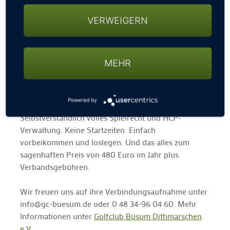
Wechselangebot:
VERWEIGERN
Jetzt eine Fern-, Zweit- oder Vollmitgliedschaft für
2019 beginnen und den Rest des Jahres kostenlos auf
unserer Anlage spielen.
MEHR
Eine Fernmitgliedschaft kann jeder Hamburger oder
aus der Hamburger Umgebung kommende Golfer
erlangen. Wer noch weiter entfernt wohnt hat diese
Powered by
Möglichkeit selbstverständlich auch.
Selbstverständlich volles Spielrecht und HCP-
Verwaltung. Keine Startzeiten. Einfach
vorbeikommen und loslegen. Und das alles zum
sagenhaften Preis von 480 Euro im Jahr plus
Verbandsgebühren.
Wir freuen uns auf ihre Verbindungsaufnahme unter
info@gc-buesum.de oder 0 48 34-96 04 60. Mehr
Informationen unter
Golfclub Büsum Dithmarschen
e.V.