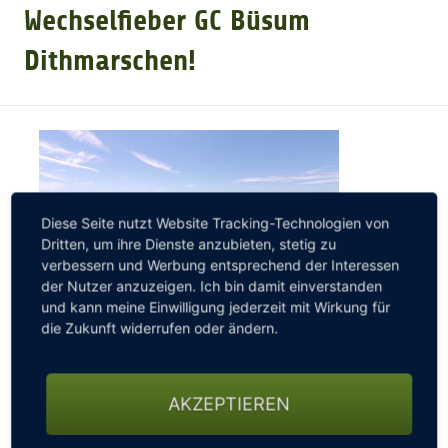
Wechselfieber GC Büsum
GOLFTURNIERE
Dithmarschen!
GOLF CARD
MITGLIEDSCHAFT
Diese Seite nutzt Website Tracking-Technologien von
Dritten, um ihre Dienste anzubieten, stetig zu
GOLF NEWS
verbessern und Werbung entsprechend der Interessen
der Nutzer anzuzeigen. Ich bin damit einverstanden
und kann meine Einwilligung jederzeit mit Wirkung für
GOLFEINSTEIGER
die Zukunft widerrufen oder ändern.
Der Golfclub Büsum Dithmarschen e.V.
liegt 1 Stunde
GOLFHOTELS
vor den Toren Hamburg und bietet, auch bereits ein
AKZEPTIEREN
Jahr vor dem 35. jährigen Jubiläum, allen
interessierten oder unzufriedenen Golfern ein tolles