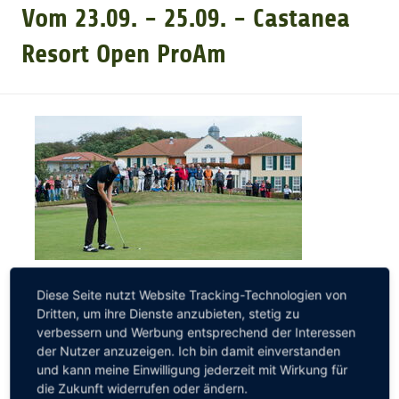
Vom 23.09. - 25.09. - Castanea
GOLFTURNIERE
Resort Open ProAm
GOLF CARD
MITGLIEDSCHAFT
GOLF NEWS
GOLFEINSTEIGER
Das ProAm im Vorfeld des Castanea Resort Open
ist
Diese Seite nutzt Website Tracking-Technologien von
ein besonderes Erlebnis. Hier spielen Sie als Amateur
Dritten, um ihre Dienste anzubieten, stetig zu
mit erfahrenen Tour Pros zusammen. Neben einer
verbessern und Werbung entsprechend der Interessen
GOLFHOTELS
spannenden Runde Golf, können Sie hier
der Nutzer anzuzeigen. Ich bin damit einverstanden
und kann meine Einwilligung jederzeit mit Wirkung für
unvergleichliche Erfahrungen sammeln und sich
die Zukunft widerrufen oder ändern.
kleine Tipps und Tricks der Pros verraten lassen. Auf