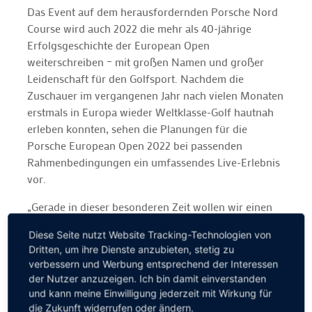
Das Event auf dem herausfordernden Porsche Nord
Course wird auch 2022 die mehr als 40-jährige
Erfolgsgeschichte der European Open
weiterschreiben – mit großen Namen und großer
Leidenschaft für den Golfsport. Nachdem die
Zuschauer im vergangenen Jahr nach vielen Monaten
erstmals in Europa wieder Weltklasse-Golf hautnah
erleben konnten, sehen die Planungen für die
Porsche European Open 2022 bei passenden
Rahmenbedingungen ein umfassendes Live-Erlebnis
vor.
„Gerade in dieser besonderen Zeit wollen wir einen
positiven Ausblick bieten, etwas, worauf wir uns
Diese Seite nutzt Website Tracking-Technologien von
freuen können. Deswegen arbeiten wir mit voller
Dritten, um ihre Dienste anzubieten, stetig zu
Kraft an einer begeisternden Porsche European Open
verbessern und Werbung entsprechend der Interessen
2022 und starten jetzt mit dem Ticketverkauf“, sagt
der Nutzer anzuzeigen. Ich bin damit einverstanden
Turnierdirektor Dirk Glittenberg. „Wir haben 2021 bis
und kann meine Einwilligung jederzeit mit Wirkung für
zum Schluss für Zuschauer gekämpft – und hatten
die Zukunft widerrufen oder ändern.