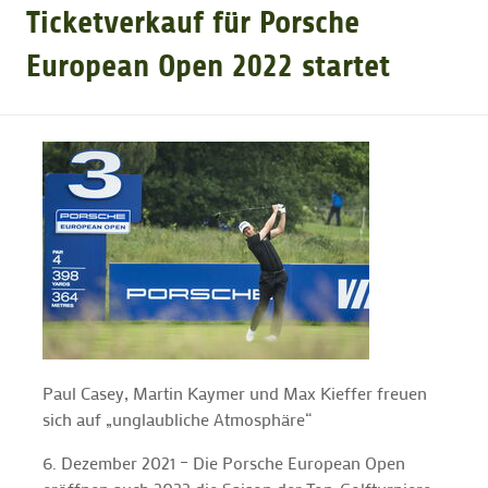
Ticketverkauf für Porsche
GOLFTURNIERE
European Open 2022 startet
GOLF CARD
MITGLIEDSCHAFT
GOLF NEWS
GOLFEINSTEIGER
Paul Casey, Martin Kaymer und Max Kieffer freuen
GOLFHOTELS
sich auf „unglaubliche Atmosphäre“
6. Dezember 2021 – Die Porsche European Open