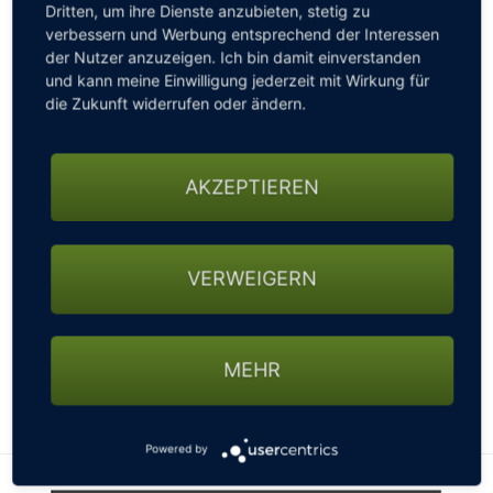
Dritten, um ihre Dienste anzubieten, stetig zu
verbessern und Werbung entsprechend der Interessen
der Nutzer anzuzeigen. Ich bin damit einverstanden
und kann meine Einwilligung jederzeit mit Wirkung für
Jetzt eure Kalender checken und die passende
die Zukunft widerrufen oder ändern.
Teetime auf dem legendären Porsche Nord Course,
Home of the Porsche European Open direkt per Mail
an info@greeneagle.de <mailto:info@greeneagle.de>
AKZEPTIEREN
buchen!!
Ganz früh morgens, nach der Arbeit oder am besten
VERWEIGERN
gleich mit ein paar Freunden- WIR FREUEN UNS
AUF EUCH!!!
MEHR
LIMITIERTES ANGEBOT!!!
Powered by