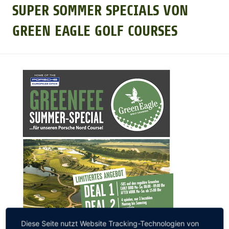
SUPER SOMMER SPECIALS VON
GOLFTURNIERE
GREEN EAGLE GOLF COURSES
GOLF CARD
MITGLIEDSCHAFT
GOLF NEWS
GOLFEINSTEIGER
GOLFHOTELS
Diese Seite nutzt Website Tracking-Technologien von