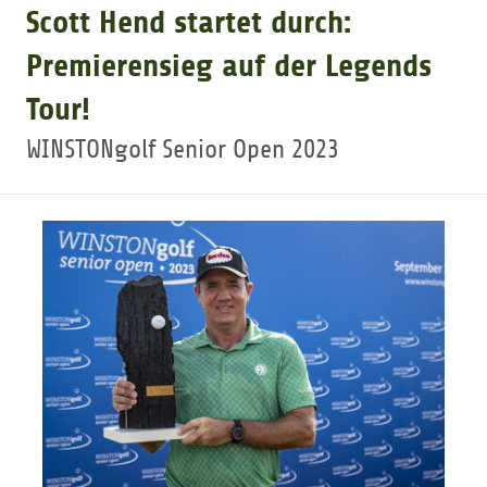
Scott Hend startet durch:
GOLFTURNIERE
Premierensieg auf der Legends
Tour!
GOLF CARD
WINSTONgolf Senior Open 2023
MITGLIEDSCHAFT
GOLF NEWS
GOLFEINSTEIGER
GOLFHOTELS