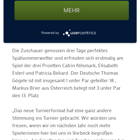
starte jetzt meine neue Karriere 50 plus. Nach 11
MEHR
Löchern lag ich Even Par für den Tag und ich wusste,
um mich nach vorne zu schieben, brauche ich ein
paar Birdies. Die sind mir erfreulicherweise
Powered by
gelungen, da einige wichtige Putts gefallen sind!“
Die Zuschauer genossen drei Tage perfektes
Spätsommerwetter und erfreuten sich erstmalig am
Spiel der drei Proetten Catrin Nilsmark, Elisabeth
Esterl und Patricia Beliard. Der Deutsche Thomas
Gögele ist mit insgesamt 1 unter Par geteilter 18.,
Markus Brier aus Österreich belegt mit 3 unter Par
den 13. Platz.
„Das neue Turnierformat hat eine ganz andere
Stimmung ins Turnier gebracht. Wir würden uns
freuen, wenn wir im nächsten Jahr noch mehr
Spielerinnen hier bei uns in Vorbeck begrüßen