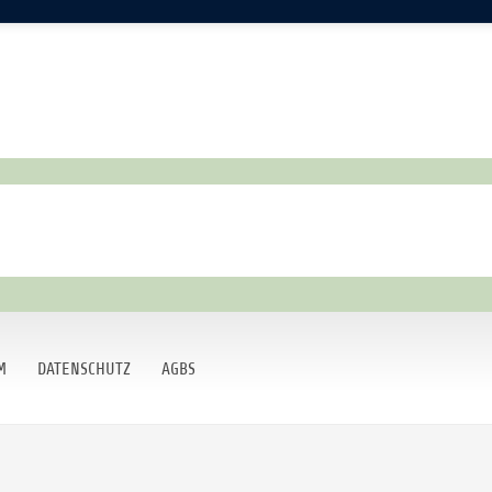
n der Weltneuheit
M
DATENSCHUTZ
AGBS