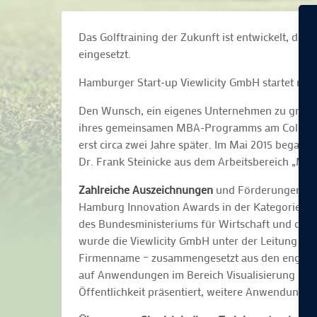
Das Golftraining der Zukunft ist entwickelt, der
eingesetzt.
Hamburger Start-up Viewlicity GmbH startet mit
Den Wunsch, ein eigenes Unternehmen zu gründe
ihres gemeinsamen MBA-Programms am Collège des
erst circa zwei Jahre später. Im Mai 2015 began
Dr. Frank Steinicke aus dem Arbeitsbereich „Me
Zahlreiche Auszeichnungen
und Förderungen bel
Hamburg Innovation Awards in der Kategorie Ide
des Bundesministeriums für Wirtschaft und der 
wurde die Viewlicity GmbH unter der Leitung vo
Firmenname – zusammengesetzt aus den englische
auf Anwendungen im Bereich Visualisierung und L
Öffentlichkeit präsentiert, weitere Anwendungen 