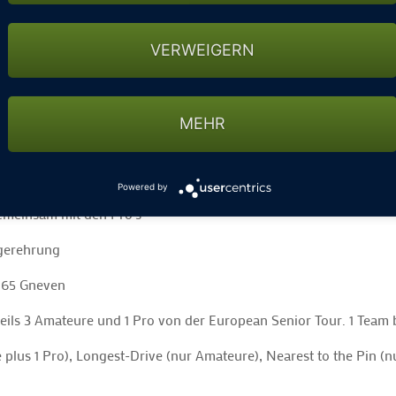
VERWEIGERN
orekarten, Badges, Welcome Package, Ausgabe Tagesablaufplan, D
MEHR
kleiner Snack
50 Teilnehmer
Powered by
gemeinsam mit den Pro’s
egerehrung
9065 Gneven
Jeweils 3 Amateure und 1 Pro von der European Senior Tour. 1 Tea
 plus 1 Pro), Longest-Drive (nur Amateure), Nearest to the Pin (