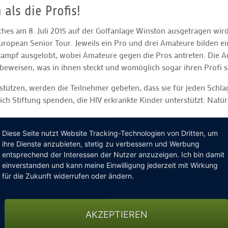
als die Profis!
hes am 8. Juli 2015 auf der Golfanlage Winston ausgetragen wird
European Senior Tour. Jeweils ein Pro und drei Amateure bilden e
tkampf ausgelobt, wobei Amateure gegen die Pros antreten. Die
beweisen, was in ihnen steckt und womöglich sogar ihren Profi s
ützen, werden die Teilnehmer gebeten, dass sie für jeden Schlag
ch Stiftung spenden, die HIV erkrankte Kinder unterstützt. Natür
n einmaligen Turniertag, an dem einerseits der sportliche Wetts
Diese Seite nutzt Website Tracking-Technologien von Dritten, um
t. Das Turnier wird durch ein passendes Rahmenprogramm wie d
ihre Dienste anzubieten, stetig zu verbessern und Werbung
entsprechend der Interessen der Nutzer anzuzeigen. Ich bin damit
einverstanden und kann meine Einwilligung jederzeit mit Wirkung
für die Zukunft widerrufen oder ändern.
AKZEPTIEREN