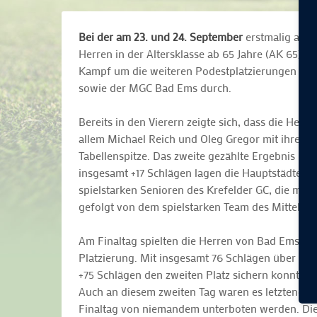
Bei der am 23. und 24. September
erstmalig aus
Herren in der Altersklasse ab 65 Jahre (AK 65) g
Kampf um die weiteren Podestplatzierungen setz
sowie der MGC Bad Ems durch.
Bereits in den Vierern zeigte sich, dass die Her
allem Michael Reich und Oleg Gregor mit ihrer 76
Tabellenspitze. Das zweite gezählte Ergebnis lie
insgesamt +17 Schlägen lagen die Hauptstädter i
spielstarken Senioren des Krefelder GC, die mit
gefolgt von dem spielstarken Team des Mittelrhe
Am Finaltag spielten die Herren von Bad Ems in 
Platzierung. Mit insgesamt 76 Schlägen über Par 
+75 Schlägen den zweiten Platz sichern konnte.
Auch an diesem zweiten Tag waren es letztendlic
Finaltag von niemandem unterboten werden. Die 