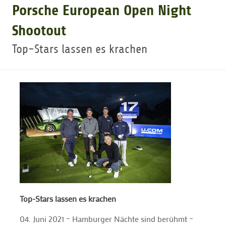
Porsche European Open Night
GOLFTURNIERE
Shootout
Top-Stars lassen es krachen
GOLF CARD
MITGLIEDSCHAFT
GOLF NEWS
GOLFEINSTEIGER
GOLFHOTELS
Top-Stars lassen es krachen
04. Juni 2021 – Hamburger Nächte sind berühmt –