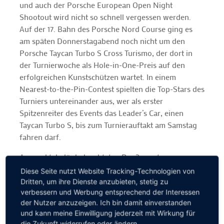
und auch der Porsche European Open Night
Shootout wird nicht so schnell vergessen werden.
Auf der 17. Bahn des Porsche Nord Course ging es
am späten Donnerstagabend noch nicht um den
Porsche Taycan Turbo S Cross Turismo, der dort in
der Turnierwoche als Hole-in-One-Preis auf den
erfolgreichen Kunstschützen wartet. In einem
Nearest-to-the-Pin-Contest spielten die Top-Stars des
Turniers untereinander aus, wer als erster
Spitzenreiter des Events das Leader’s Car, einen
Taycan Turbo S, bis zum Turnierauftakt am Samstag
fahren darf.
Am spektakulär beleuchteten Par 3 sorgten
Titelverteidiger Paul Casey, Martin Kaymer, Henrik
Diese Seite nutzt Website Tracking-Technologien von
Stenson, Abraham Ancer und Max Kieffer für eine
Dritten, um ihre Dienste anzubieten, stetig zu
Sternstunde und brillierten nicht nur stellenweise mit
verbessern und Werbung entsprechend der Interessen
der Nutzer anzuzeigen. Ich bin damit einverstanden
Schlägen, die Zentimeter neben der 155 Meter
und kann meine Einwilligung jederzeit mit Wirkung für
entfernten Fahne zum Liegen blieben. Mit dem
die Zukunft widerrufen oder ändern.