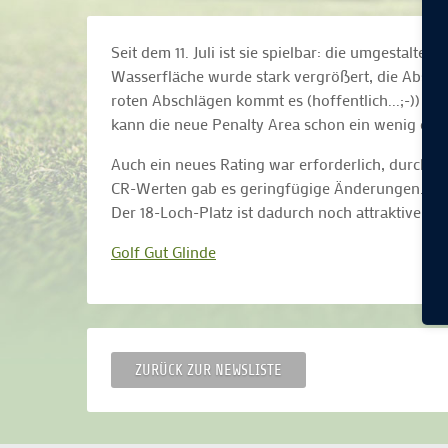
Seit dem 11. Juli ist sie spielbar: die umgestalte
Wasserfläche wurde stark vergrößert, die Abschl
roten Abschlägen kommt es (hoffentlich...;-)) nic
kann die neue Penalty Area schon ein wenig ein
Auch ein neues Rating war erforderlich, durch d
CR-Werten gab es geringfügige Änderungen.
Der 18-Loch-Platz ist dadurch noch attraktiver 
Golf Gut Glinde
ZURÜCK ZUR NEWSLISTE