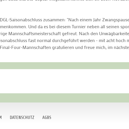
DGL-Saisonabschluss zusammen: "Nach einem Jahr Zwangspause k
mmenkommen. Und da es bei diesem Turnier neben all seinen spo
ährige Mannschaftsmeisterschaft gefreut. Nach den Unwägbarkei
Saisonabschluss fast normal durchgeführt werden - mit acht hoch 
 Final-Four-Mannschaften gratulieren und freue mich, im nächsten
M
DATENSCHUTZ
AGBS