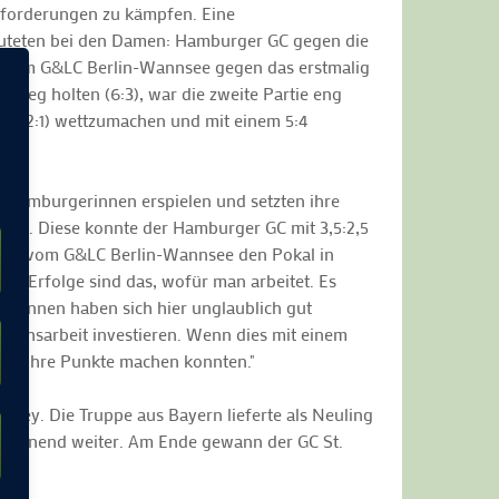
sforderungen zu kämpfen. Eine
auteten bei den Damen: Hamburger GC gegen die
r vom G&LC Berlin-Wannsee gegen das erstmalig
eg holten (6:3), war die zweite Partie eng
n (2:1) wettzumachen und mit einem 5:4
en Hamburgerinnen erspielen und setzten ihre
der. Diese konnte der Hamburger GC mit 3,5:2,5
Damen vom G&LC Berlin-Wannsee den Pokal in
: "Erfolge sind das, wofür man arbeitet. Es
ielerinnen haben sich hier unglaublich gut
chwuchsarbeit investieren. Wenn dies mit einem
ängig ihre Punkte machen konnten."
lley. Die Truppe aus Bayern lieferte als Neuling
s spannend weiter. Am Ende gewann der GC St.