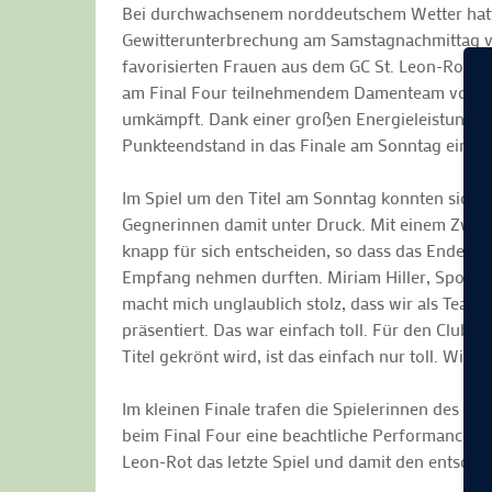
Bei durchwachsenem norddeutschem Wetter hatte
Gewitterunterbrechung am Samstagnachmittag v
favorisierten Frauen aus dem GC St. Leon-Rot 
am Final Four teilnehmendem Damenteam vom GC 
umkämpft. Dank einer großen Energieleistung g
Punkteendstand in das Finale am Sonntag einzu
Im Spiel um den Titel am Sonntag konnten sich d
Gegnerinnen damit unter Druck. Mit einem Zwisc
knapp für sich entscheiden, so dass das Enderg
Empfang nehmen durften. Miriam Hiller, Sportdir
macht mich unglaublich stolz, dass wir als Team m
präsentiert. Das war einfach toll. Für den Club i
Titel gekrönt wird, ist das einfach nur toll. Wir
Im kleinen Finale trafen die Spielerinnen des G
beim Final Four eine beachtliche Performance ab
Leon-Rot das letzte Spiel und damit den entschei