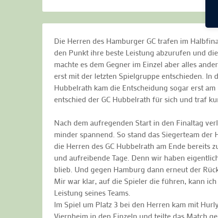
Die Herren des Hamburger GC trafen im Halbfin
den Punkt ihre beste Leistung abzurufen und die
machte es dem Gegner im Einzel aber alles ander
erst mit der letzten Spielgruppe entschieden. I
Hubbelrath kam die Entscheidung sogar erst am 
entschied der GC Hubbelrath für sich und traf k
Nach dem aufregenden Start in den Finaltag verli
minder spannend. So stand das Siegerteam der He
die Herren des GC Hubbelrath am Ende bereits z
und aufreibende Tage. Denn wir haben eigentlich
blieb. Und gegen Hamburg dann erneut der Rückst
Mir war klar, auf die Spieler die führen, kann i
Leistung seines Teams.
Im Spiel um Platz 3 bei den Herren kam mit Hur
Viernheim in den Einzeln und teilte das Match 