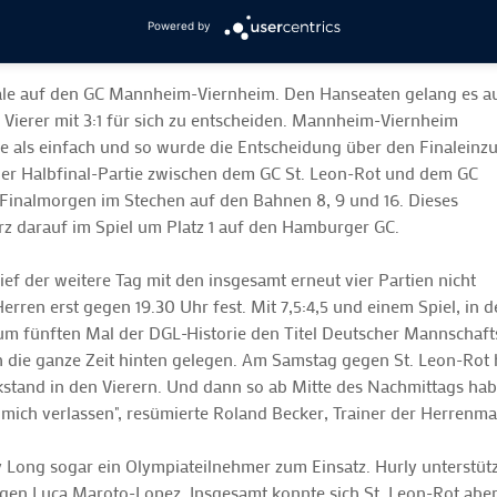
Powered by
ale auf den GC Mannheim-Viernheim. Den Hanseaten gelang es a
 Vierer mit 3:1 für sich zu entscheiden. Mannheim-Viernheim
e als einfach und so wurde die Entscheidung über den Finaleinz
n der Halbfinal-Partie zwischen dem GC St. Leon-Rot und dem GC
Finalmorgen im Stechen auf den Bahnen 8, 9 und 16. Dieses
urz darauf im Spiel um Platz 1 auf den Hamburger GC.
ef der weitere Tag mit den insgesamt erneut vier Partien nicht
rren erst gegen 19.30 Uhr fest. Mit 7,5:4,5 und einem Spiel, in 
um fünften Mal der DGL-Historie den Titel Deutscher Mannschaft
 die ganze Zeit hinten gelegen. Am Samstag gegen St. Leon-Rot h
and in den Vierern. Und dann so ab Mitte des Nachmittags haben 
ch mich verlassen", resümierte Roland Becker, Trainer der Herren
ly Long sogar ein Olympiateilnehmer zum Einsatz. Hurly unters
gegen Luca Maroto-Lopez. Insgesamt konnte sich St. Leon-Rot ab