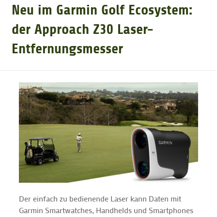
Neu im Garmin Golf Ecosystem:
GOLFTURNIERE
der Approach Z30 Laser-
Entfernungsmesser
GOLF CARD
MITGLIEDSCHAFT
GOLF NEWS
GOLFEINSTEIGER
GOLFHOTELS
Der einfach zu bedienende Laser kann Daten mit
Garmin Smartwatches, Handhelds und Smartphones