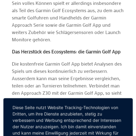
Sein volles Können spielt er allerdings insbesondere
als Teil des Garmin Golf Ecosystems aus, zu dem auch
smarte Golfuhren und Handhelds der Garmin
Approach Serie sowie die Garmin Golf App und
weiters Zubehör wie Schlägersensoren oder Launch
Monitore gehören.
Das Herzstück des Ecosystems: die Garmin Golf App
Die kostenfreie Garmin Golf App bietet Analysen des
Spiels um dieses kontinuierlich zu verbessern.
Ausserdem kann man seine Ergebnisse vergleichen,
teilen oder an Turnieren teilnehmen. Verbindet man
den Approach Z30 mit der Garmin Golf App, so sieht
man die Entfernungen – vom Pin bis zum vorderen
und hinteren Teil des Grüns – sowie einen Kreisbogen
Diese Seite nutzt Website Tracking-Technologien von
Dritten, um ihre Dienste anzubieten, stetig zu
der gemessenen Entfernung. Hat man den Z30 im
verbessern und Werbung entsprechend der Interessen
Eifer des Spiels verlegt, hilft die „Find My Garmin“-
der Nutzer anzuzeigen. Ich bin damit einverstanden
Funktion in der App, diesen schnell wieder zu finden.
und kann meine Einwilligung jederzeit mit Wirkung für