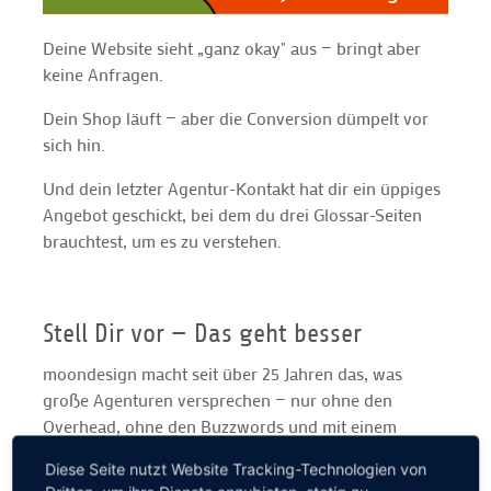
Deine Website sieht „ganz okay" aus — bringt aber
keine Anfragen.
Dein Shop läuft — aber die Conversion dümpelt vor
sich hin.
Und dein letzter Agentur-Kontakt hat dir ein üppiges
Angebot geschickt, bei dem du drei Glossar-Seiten
brauchtest, um es zu verstehen.
Stell Dir vor — Das geht besser
moondesign macht seit über 25 Jahren das, was
große Agenturen versprechen — nur ohne den
Overhead, ohne den Buzzwords und mit einem
kleinen Team, das dein Projekt wirklich kennt. Nicht
Diese Seite nutzt Website Tracking-Technologien von
der Praktikant. Nicht der Projektmanager, der dein