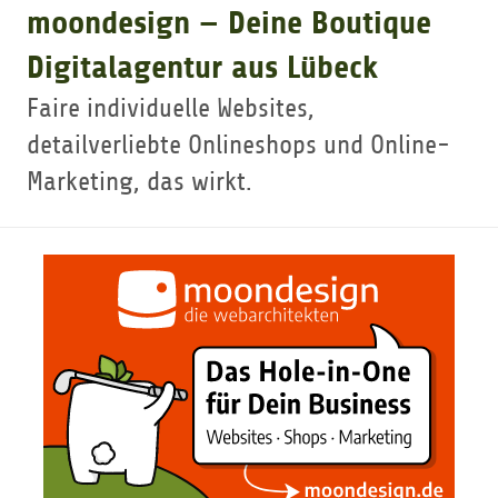
moondesign — Deine Boutique
GOLFTURNIERE
Digitalagentur aus Lübeck
Faire individuelle Websites,
GOLF CARD
detailverliebte Onlineshops und Online-
Marketing, das wirkt.
MITGLIEDSCHAFT
GOLF NEWS
GOLFEINSTEIGER
GOLFHOTELS