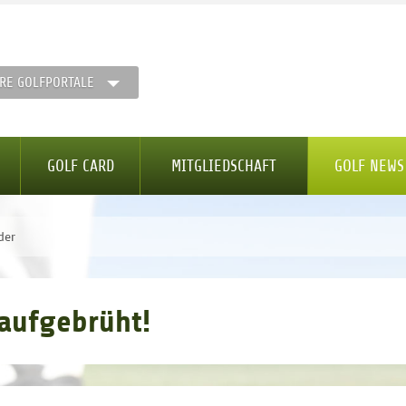
RE GOLFPORTALE
GOLF CARD
MITGLIEDSCHAFT
GOLF NEWS
der
aufgebrüht!