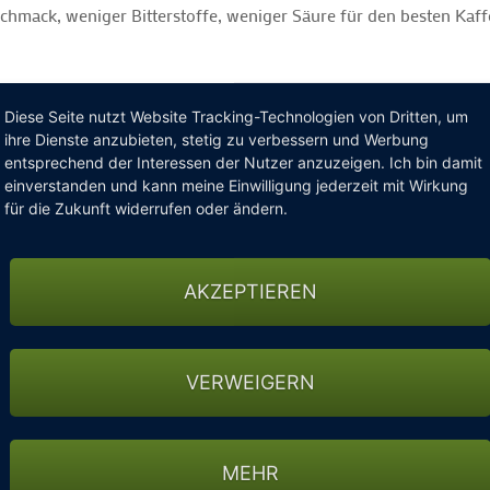
hmack, weniger Bitterstoffe, weniger Säure für den besten Kaf
Diese Seite nutzt Website Tracking-Technologien von Dritten, um
ihre Dienste anzubieten, stetig zu verbessern und Werbung
entsprechend der Interessen der Nutzer anzuzeigen. Ich bin damit
einverstanden und kann meine Einwilligung jederzeit mit Wirkung
für die Zukunft widerrufen oder ändern.
en Tag!
AKZEPTIEREN
ls 50 Jahren die wohl besten Filterkaffeemaschinen weltweit. Si
alität und elegantes Design. Die SCA & ECBC zertiﬁ zierten Kaf
en eine extralange Lebenserwartung und werden mit einer 5-jähri
VERWEIGERN
en Trend in Farbe und Design.
lichen Filtermaschinen Die Kaffeezubereitung erfolgt unter opt
MEHR
Brühvorgang automatisch abschaltet, so dass nur die Warmhaltepl