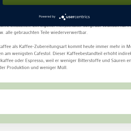
˚C bis 94˚C aus der Maschine (ideale Brühtemperatur) und kommt 
 ist ein vom Markt schon fast ﬁ x verlangter Standard, der Mixin
Powered by
eschmacks – perfekt in der Kanne mischt. Das Aufheizen erfolgt
ffe entstehen. Ein eigener Heißschalter sorgt auf Wunsch für Ful
zw. alle gebrauchten Teile wiederverwertbar.
kaffee als Kaffee-Zubereitungsart kommt heute immer mehr in M
en am wenigsten Cafestol. Dieser Kaffeebestandteil erhöht indirek
elkaffee oder Espresso, weil er weniger Bitterstoffe und Säuren 
 der Produktion und weniger Müll.