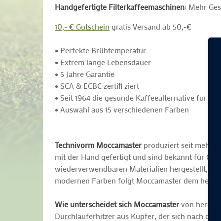
Handgefertigte Filterkaffeemaschinen:
Mehr Gesc
10,- € Gutschein
gratis Versand ab 50,-€
• Perfekte Brühtemperatur
• Extrem lange Lebensdauer
• 5 Jahre Garantie
• SCA & ECBC zertiﬁ ziert
• Seit 1964 die gesunde Kaffeealternative für jed
• Auswahl aus 15 verschiedenen Farben
Technivorm Moccamaster
produziert seit mehr a
mit der Hand gefertigt und sind bekannt für Qu
wiederverwendbaren Materialien hergestellt, hab
modernen Farben folgt Moccamaster dem heutig
Wie unterscheidet sich Moccamaster
von herkömm
Durchlauferhitzer aus Kupfer, der sich nach dem 