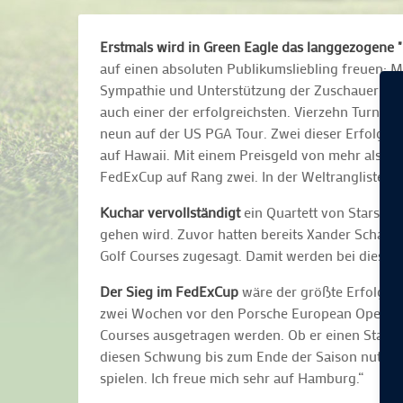
Erstmals wird in Green Eagle das langgezogene
auf einen absoluten Publikumsliebling freuen: Mat
Sympathie und Unterstützung der Zuschauer siche
auch einer der erfolgreichsten. Vierzehn Turnier
neun auf der US PGA Tour. Zwei dieser Erfolge fei
auf Hawaii. Mit einem Preisgeld von mehr als sec
FedExCup auf Rang zwei. In der Weltrangliste ist 
Kuchar vervollständigt
ein Quartett von Stars a
gehen wird. Zuvor hatten bereits Xander Schauff
Golf Courses zugesagt. Damit werden bei diesem T
Der Sieg im FedExCup
wäre der größte Erfolg i
zwei Wochen vor den Porsche European Open stat
Courses ausgetragen werden. Ob er einen Start-Zie
diesen Schwung bis zum Ende der Saison nutzen",
spielen. Ich freue mich sehr auf Hamburg.“