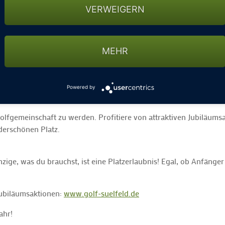
VERWEIGERN
MEHR
stehen – und das wollen wir mit euch feiern! Jeden 25. eines Mon
Powered by
r Golfgemeinschaft zu werden. Profitiere von attraktiven Jubiläum
derschönen Platz.
inzige, was du brauchst, ist eine Platzerlaubnis! Egal, ob Anfänge
ubiläumsaktionen:
www.golf-suelfeld.de
ahr!