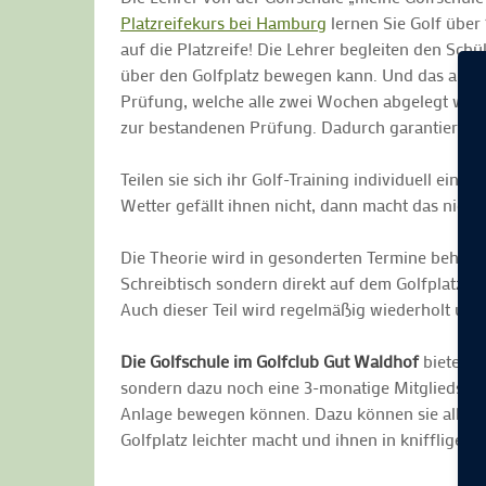
Platzreifekurs bei Hamburg
lernen Sie Golf über 
auf die Platzreife! Die Lehrer begleiten den Schü
über den Golfplatz bewegen kann. Und das alles 
Prüfung, welche alle zwei Wochen abgelegt werden
zur bestandenen Prüfung. Dadurch garantiert "me
Teilen sie sich ihr Golf-Training individuell ein
Wetter gefällt ihnen nicht, dann macht das nich
Die Theorie wird in gesonderten Termine behandel
Schreibtisch sondern direkt auf dem Golfplatz a
Auch dieser Teil wird regelmäßig wiederholt und
Die Golfschule im Golfclub Gut Waldhof
bietet fü
sondern dazu noch eine 3-monatige Mitgliedschaf
Anlage bewegen können. Dazu können sie alle 2 W
Golfplatz leichter macht und ihnen in kniffligen R