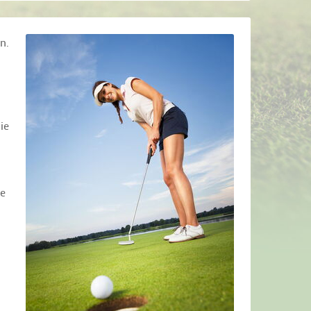
n.
ie
ie