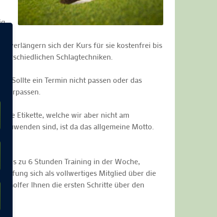
ig
 verlängern sich der Kurs für sie kostenfrei bis
nterschiedlichen Schlagtechniken.
en. Sollte ein Termin nicht passen oder das
s verpassen.
 die Etikette, welche wir aber nicht am
 anzuwenden sind, ist da das allgemeine Motto.
ur bis zu 6 Stunden Training in der Woche,
rüfung sich als vollwertiges Mitglied über die
r Golfer Ihnen die ersten Schritte über den