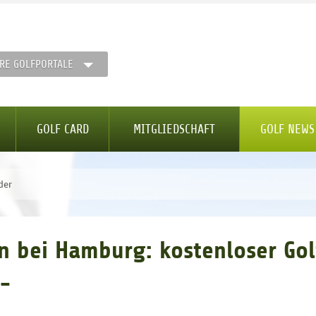
RE GOLFPORTALE
GOLF CARD
MITGLIEDSCHAFT
GOLF NEWS
der
nen bei Hamburg: kostenloser Go
,-