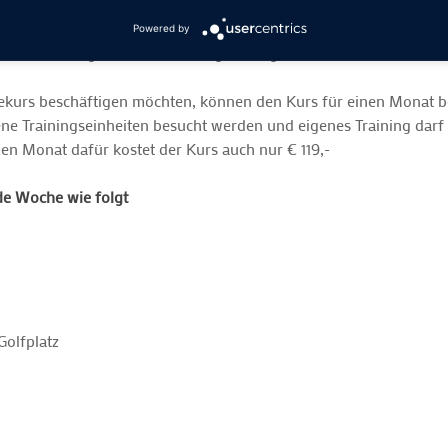
ird von unseren beiden hauptverantwortlichen Trainern geleitet. E
-Ausrüstung mit ausreichend Schlägern für die gesamte Dauer des 
Powered by
 Golfschule gestellt. Sie benötigen lediglich festes Schuhwerk.
eifekurs beschäftigen möchten, können den Kurs für einen Monat 
tene Trainingseinheiten besucht werden und eigenes Training dar
nen Monat dafür kostet der Kurs auch nur € 119,-
ede Woche wie folgt
Golfplatz