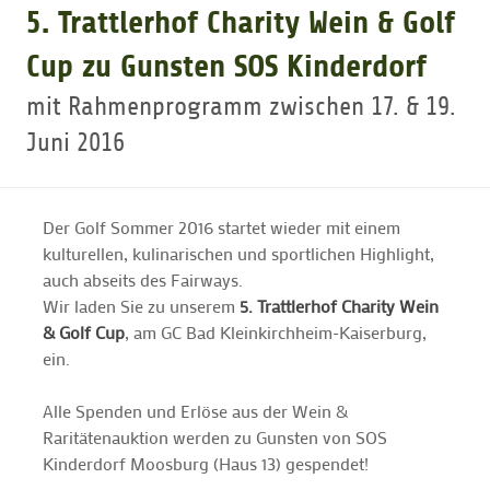
5. Trattlerhof Charity Wein & Golf
GOLFTURNIERE
Cup zu Gunsten SOS Kinderdorf
mit Rahmenprogramm zwischen 17. & 19.
GOLF CARD
Juni 2016
MITGLIEDSCHAFT
Der Golf Sommer 2016 startet wieder mit einem
kulturellen, kulinarischen und sportlichen Highlight,
GOLF NEWS
auch abseits des Fairways.
Wir laden Sie zu unserem
5. Trattlerhof Charity Wein
& Golf Cup
, am GC Bad Kleinkirchheim-Kaiserburg,
GOLFEINSTEIGER
ein.
Alle Spenden und Erlöse aus der Wein &
GOLFHOTELS
Raritätenauktion werden zu Gunsten von SOS
Kinderdorf Moosburg (Haus 13) gespendet!