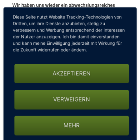
Wir haben uns wieder ein abwechslungsreiches
Programm überlegt:
Diese Seite nutzt Website Tracking-Technologien von
Dritten, um ihre Dienste anzubieten, stetig zu
Flight-Bekanntgabe mit Weinverkostungen mit
verbessern und Werbung entsprechend der Interessen
Winzern von den Weingütern Domäne Müller
der Nutzer anzuzeigen. Ich bin damit einverstanden
(Steiermark) und Sax (Niederösterreich).
und kann meine Einwilligung jederzeit mit Wirkung für
Römermoden Bad Kleinkirchheim-Trachten-
die Zukunft widerrufen oder ändern.
Modenschau mit Galadinner im Hotel Trattlerhof
Siegerehrung mit Live Musik in Trattlers Einkehr
Wein- & Raritätenauktion und Degustationsmenü
AKZEPTIEREN
Weitere Details!
Wählen Sie zwischen „Piccolo“, „Magnum“ oder
VERWEIGERN
„Methusalem“-Paket (3, 4 oder 8 Tage)
Inklusivleistungen
2, 3 oder 7 Übernachtungen im DZ Klassik
MEHR
2 oder 5 Greenfees und Nenngeld laut