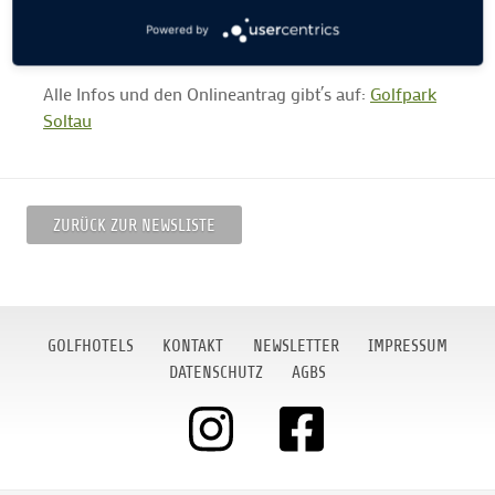
Soltau ist von Hamburg aus in 50 Minuten gut zu
Powered by
erreichen.
Alle Infos und den Onlineantrag gibt´s auf:
Golfpark
Soltau
ZURÜCK ZUR NEWSLISTE
GOLFHOTELS
KONTAKT
NEWSLETTER
IMPRESSUM
DATENSCHUTZ
AGBS