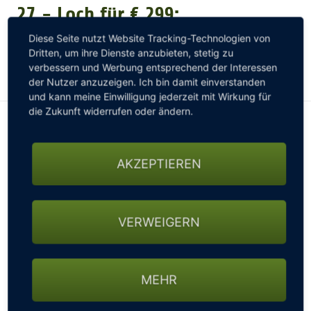
27 - Loch für € 299:
GOLFTURNIERE
Fernmitgliedschaft mit vollem
Diese Seite nutzt Website Tracking-Technologien von
Dritten, um ihre Dienste anzubieten, stetig zu
Spielrecht im Golfpark Soltau
verbessern und Werbung entsprechend der Interessen
GOLF CARD
der Nutzer anzuzeigen. Ich bin damit einverstanden
und kann meine Einwilligung jederzeit mit Wirkung für
die Zukunft widerrufen oder ändern.
MITGLIEDSCHAFT
AKZEPTIEREN
GOLF NEWS
Der Golfpark Soltau
bietet eine Fernmitgliedschaft
GOLFEINSTEIGER
VERWEIGERN
für € 299,- (+ € 49 Verband) mit vollem Spierecht auf
der 27-Loch Golfanlage inkl. DGV Ausweis und
Handicapführung. Die Mitgliedschaft ist bereits ab
GOLFHOTELS
einer Entfernung von 70 km (Wohnort - Golfpark
MEHR
Soltau) erhältlich und somit für Golf mit Wohnort z.B.
bei Hamburg ein attraktives Angebot. Der Golfpak