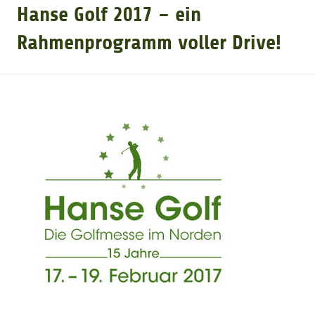
Hanse Golf 2017 – ein
GOLFTURNIERE
Rahmenprogramm voller Drive!
GOLF CARD
MITGLIEDSCHAFT
GOLF NEWS
GOLFEINSTEIGER
GOLFHOTELS