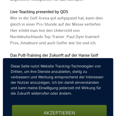
Live-Teaching presented by QDS
Wer in der Golf Arena gut aufgepasst hat, kann dies
gleich in einer Pro-Stunde auf der Messe vertiefen.
Hier erlebt man live den Unterricht von
Norddeutschlands Top-Trainer. Paul Dyer trainiert
Pros, Amateure und auch Golfer wie Sie und ich.
Das Putt-Training der Zukunft auf der Hanse Golf
2017
Diese Seite nutzt Website Tracking-Technologien von
PuttView setzt auf eine Technologie, der die Zukunft
Dritten, um ihre Dienste anzubieten, stetig zu
gehört und die viele Bereiche des Lebens verändert.
verbessern und Werbung entsprechend der Interessen
Mit Hilfe von Augmented Reality wird der Blick des
der Nutzer anzuzeigen. Ich bin damit einverstanden
Golfspielers auf das Putting-Green erweitert – dank
und kann meine Einwilligung jederzeit mit Wirkung für
einer per Computer errechneten und visualisierten
die Zukunft widerrufen oder ändern.
Putt-Linie. Für den aktiven Golfer bedeutet das: Er
bekommt in der Realität vor Augen geführt, was sich
in seinem Kopf abspielen sollte. Doch PuttView
AKZEPTIEREN