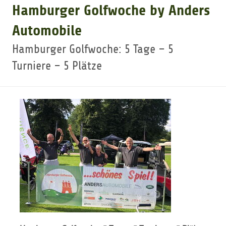
Hamburger Golfwoche by Anders
GOLFTURNIERE
Automobile
Hamburger Golfwoche: 5 Tage – 5
GOLF CARD
Turniere – 5 Plätze
MITGLIEDSCHAFT
GOLF NEWS
GOLFEINSTEIGER
GOLFHOTELS