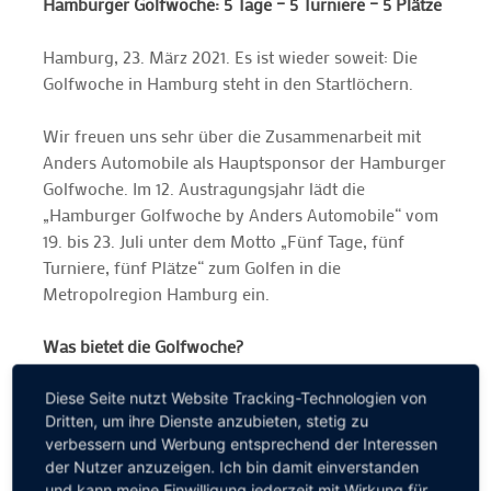
Hamburger Golfwoche: 5 Tage – 5 Turniere – 5 Plätze
Hamburg, 23. März 2021. Es ist wieder soweit: Die
Golfwoche in Hamburg steht in den Startlöchern.
Wir freuen uns sehr über die Zusammenarbeit mit
Anders Automobile als Hauptsponsor der Hamburger
Golfwoche. Im 12. Austragungsjahr lädt die
„Hamburger Golfwoche by Anders Automobile“ vom
19. bis 23. Juli unter dem Motto „Fünf Tage, fünf
Turniere, fünf Plätze“ zum Golfen in die
Metropolregion Hamburg ein.
Was bietet die Golfwoche?
Tolle Preise, die zu einer zusätzlichen Übungsrunde
anspornen, großartige Golfplätze, entspannte
Diese Seite nutzt Website Tracking-Technologien von
Dritten, um ihre Dienste anzubieten, stetig zu
Golffreunde und eine tolle Stimmung über die
verbessern und Werbung entsprechend der Interessen
gesamte Golfwoche. Über 4.500 Golfer haben in den
der Nutzer anzuzeigen. Ich bin damit einverstanden
letzten elf Jahren an diesem Golferlebnis
und kann meine Einwilligung jederzeit mit Wirkung für