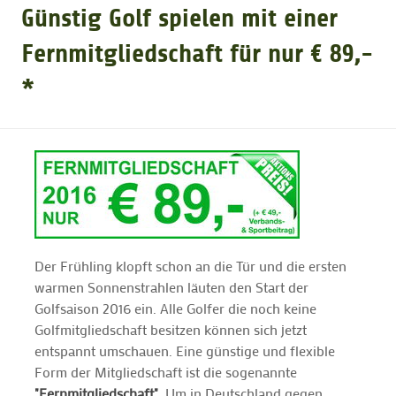
Günstig Golf spielen mit einer
GOLFTURNIERE
Fernmitgliedschaft für nur € 89,-
*
GOLF CARD
MITGLIEDSCHAFT
GOLF NEWS
Der Frühling klopft schon an die Tür und die ersten
GOLFEINSTEIGER
warmen Sonnenstrahlen läuten den Start der
Golfsaison 2016 ein. Alle Golfer die noch keine
Golfmitgliedschaft besitzen können sich jetzt
GOLFHOTELS
entspannt umschauen. Eine günstige und flexible
Form der Mitgliedschaft ist die sogenannte
"Fernmitgliedschaft"
. Um in Deutschland gegen