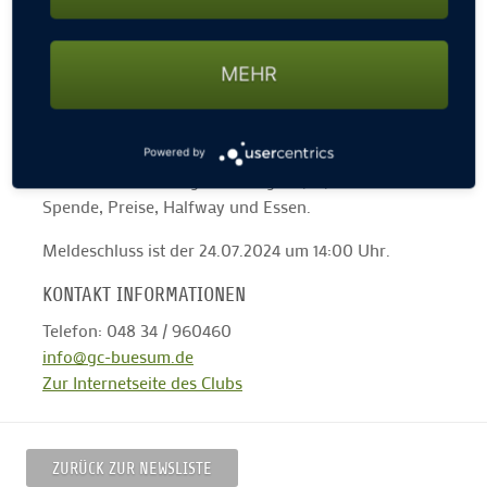
MEHR
Am Samstag, den 27.07.2024, beginnt bei uns das
Turnier Provinzial & De Köök mit einen Kanonenstart
um 11:00 Uhr.
Gespielt werden kann ein Einzel oder ein zweier
Powered by
Scramble. Das Startgeld beträgt 45,-€, inklusive
Spende, Preise, Halfway und Essen.
Meldeschluss ist der 24.07.2024 um 14:00 Uhr.
KONTAKT INFORMATIONEN
Telefon: 048 34 / 960460
info@gc-buesum.de
Zur Internetseite des Clubs
ZURÜCK ZUR NEWSLISTE