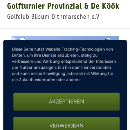
Golfturnier Provinzial & De Köök
GOLFTURNIERE
Golfclub Büsum Dithmarschen e.V
GOLF CARD
Diese Seite nutzt Website Tracking-Technologien von
MITGLIEDSCHAFT
Dritten, um ihre Dienste anzubieten, stetig zu
verbessern und Werbung entsprechend der Interessen
der Nutzer anzuzeigen. Ich bin damit einverstanden
GOLF NEWS
und kann meine Einwilligung jederzeit mit Wirkung für
die Zukunft widerrufen oder ändern.
GOLFEINSTEIGER
AKZEPTIEREN
GOLFHOTELS
VERWEIGERN