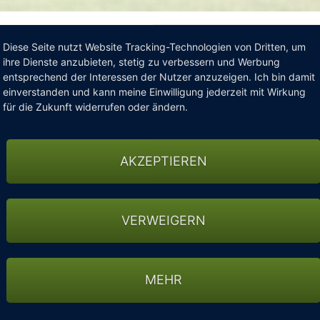
demselben Platz stehen möchte, für den ist eine
Diese Seite nutzt Website Tracking-Technologien von Dritten, um
ihre Dienste anzubieten, stetig zu verbessern und Werbung
 eine solche Mitgliedschaft die Freiheit, bundesweit
entsprechend der Interessen der Nutzer anzuzeigen. Ich bin damit
tgliedschaft zahlen zu müssen. Dabei erhaltet Ihr
einverstanden und kann meine Einwilligung jederzeit mit Wirkung
erbands (DGV) inklusive Handicap-Verwaltung – und
für die Zukunft widerrufen oder ändern.
re, Freundschaftsrunden und Gastspiele auf anderen
AKZEPTIEREN
findet Ihr hier Angebote von Golfanlagen rund um
 Ihr bequem eine Fernmitgliedschaft abschließen
VERWEIGERN
ergünstigungen rund um Hamburg, geringer Verwaltungsaufwand un
rer Pluspunkt, der den Wert dieser Mitgliedschaft unterstreicht.
MEHR
 Wenig- bis Gelegenheits-Spieler, Einsteiger oder Berufstätige mit