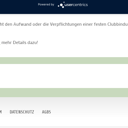
Powered by
unity, habt Zugang zu Turnieren und könnt Euch sportlich weitere
t den Aufwand oder die Verpflichtungen einer festen Clubbindung 
R
mehr Details dazu!
M
DATENSCHUTZ
AGBS