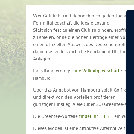
Wer Golf liebt und dennoch nicht jeden Tag auf 
Fernmitgliedschaft die ideale Lösung.
Statt sich fest an einen Club zu binden, eröffnet
zu spielen, ohne die hohen Beiträge einer Vollmi
einen offiziellen Ausweis des Deutschen Golf V
damit das volle sportliche Fundament für Turnie
Anlagen.
Falls Ihr allerdings
eine Vollmitgliedschaft
sucht, 
Hamburg!
Über das Angebot von Hamburg spielt Golf könnt
und direkt von den Vorteilen profitieren:
günstiger Einstieg, viele (über 30) Greenfee-V
Die Greenfee-Vorteile
findet Ihr HIER
– ein weite
Dieses Modell ist eine attraktive Alternative für