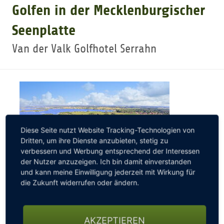
Golfen in der Mecklenburgischer
GOLFTURNIERE
Seenplatte
Van der Valk Golfhotel Serrahn
GOLF CARD
MITGLIEDSCHAFT
GOLF NEWS
Diese Seite nutzt Website Tracking-Technologien von
Dritten, um ihre Dienste anzubieten, stetig zu
verbessern und Werbung entsprechend der Interessen
GOLFEINSTEIGER
der Nutzer anzuzeigen. Ich bin damit einverstanden
und kann meine Einwilligung jederzeit mit Wirkung für
die Zukunft widerrufen oder ändern.
GOLFHOTELS
Naturverbundener und entspannter kann Golfsport
nicht sein. Umgeben von unzähligen Bäumen und
sattgrünen Wiesen befindet sich der Golfplatz direkt
AKZEPTIEREN