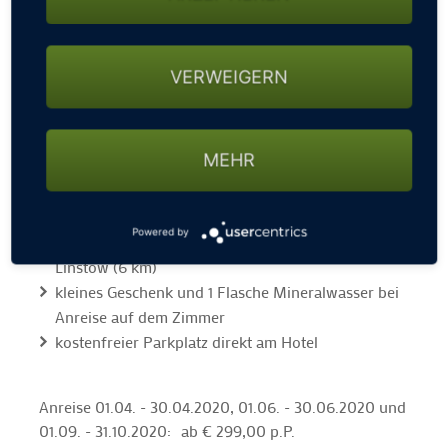
am Hotel und hat einem atemberaubenden Blick auf
den Krakower See.
Arrangement „Golftage“:
VERWEIGERN
3 Übernachtungen im Doppelzimmer
3 x regionales Frühstücksbuffet
MEHR
3 x 3-Gang Menü am Abend
1 x Kaffee und Kuchen am Nachmittag
Greenfee unlimited
Powered by
täglich Eintritt in die Saunalandschaft des Resort
Linstow (6 km)
kleines Geschenk und 1 Flasche Mineralwasser bei
Anreise auf dem Zimmer
kostenfreier Parkplatz direkt am Hotel
Anreise 01.04. - 30.04.2020, 01.06. - 30.06.2020 und
01.09. - 31.10.2020: ab € 299,00 p.P.